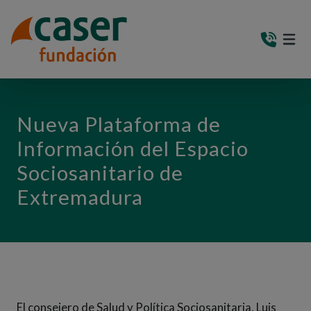
PASAR AL CONTENIDO PRINCIPAL
MEN
(AB
Nueva Plataforma de
Información del Espacio
Sociosanitario de
Extremadura
El consejero de Salud y Política Sociosanitaria, Luis