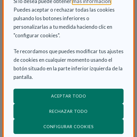
(Abre en nu
Si lo desea puede obtener
más información
.
Puedes aceptar o rechazar todas las cookies
En este sentido, ha recordado que este año ha
pulsando los botones inferiores o
empezado la ejecución de un programa piloto para la
personalizarlas a tu medida haciendo clic en
telemonitorización de bioconstantes de un centenar
"configurar cookies".
de pacientes de Enfermedad Pulmonar Obstructiva
Crónica (EPOC), que se extenderá a otros 100 una
Te recordamos que puedes modificar tus ajustes
vez verificado el éxito de la experiencia.
de cookies en cualquier momento usando el
botón situado en la parte inferior izquierda de la
pantalla.
INFORMACIÓN ADICIONAL
Vie 27 Febrero 2015
ACEPTAR TODO
Actualidad
RECHAZAR TODO
(ABRE EN VENTANA
CONFIGURAR COOKIES