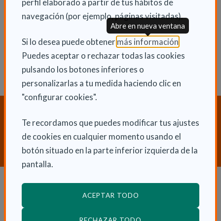
perfil elaborado a partir de tus hábitos de
Vie 8 Noviembre 2013
navegación (por ejemplo, páginas visitadas).
Actualidad
Abre en nueva ventana
(Abre en nu
Si lo desea puede obtener
más información
.
Puedes aceptar o rechazar todas las cookies
pulsando los botones inferiores o
personalizarlas a tu medida haciendo clic en
"configurar cookies".
¿Necesitas orientación sobre
Te recordamos que puedes modificar tus ajustes
Dependencia y Discapacidad?
de cookies en cualquier momento usando el
CONTACTA CON NOSOTROS
botón situado en la parte inferior izquierda de la
pantalla.
Dependencia y autonomía
ACEPTAR TODO
La dependencia
RECHAZAR TODO