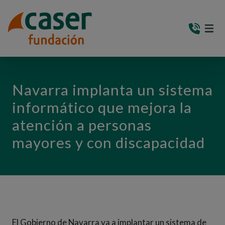
PASAR AL CONTENIDO PRINCIPAL
MEN
(AB
Navarra implanta un sistema
informático que mejora la
atención a personas
mayores y con discapacidad
El Gobierno de Navarra va a implantar un sistema de