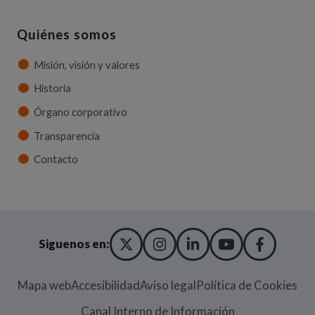
Quiénes somos
Misión, visión y valores
Historia
Órgano corporativo
Transparencia
Contacto
X TWITTER
(ABRE EN NUEVA VENT
INSTAGRAM
(ABRE EN NUEVA V
LINKEDIN
(ABRE EN NUE
YOUTUBE
(ABRE EN
FACE
(ABRE
Siguenos en:
Mapa web
Accesibilidad
Aviso legal
Política de Cookies
(Abre en nueva
Canal Interno de Información