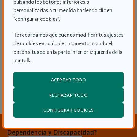
pulsando los botones inferiores o
gestión, permite establecer comparativas entre
personalizarlas a tu medida haciendo clic en
entidades y exigir resultados en las personas para
"configurar cookies".
las que aporta recursos.
Te recordamos que puedes modificar tus ajustes
de cookies en cualquier momento usando el
INFORMACIÓN ADICIONAL
botón situado en la parte inferior izquierda de la
pantalla.
Mié 6 Mayo 2015
Actualidad
ACEPTAR TODO
RECHAZAR TODO
(ABRE EN VENTANA
CONFIGURAR COOKIES
¿Necesitas orientación sobre
Dependencia y Discapacidad?