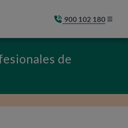
900 102 180
MENÚ DE
(ABRE E
ofesionales de