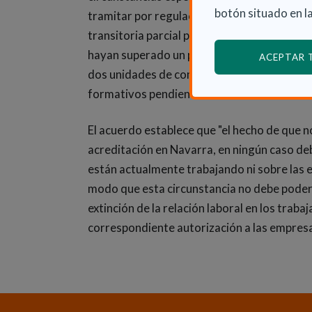
botón situado en la
tramitar por regulación de Orden Foral del
transitoria parcial para dos colectivos conc
hayan superado un proceso de acreditación 
ACEPTAR
dos unidades de competencia o estén en u
formativos pendientes.
El acuerdo establece que "el hecho de que n
acreditación en Navarra, en ningún caso deb
están actualmente trabajando ni sobre las 
modo que esta circunstancia no debe poder s
extinción de la relación laboral en los traba
correspondiente autorización a las empresa