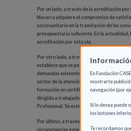
Por un lado, a través de la acreditación por 
Navarra adquiere el compromiso de satisfac
sociosanitario en la tramitación de las co
presupuestaria suficiente. En la actualidad
acreditación por esta vía.
Por otro lado, a través de la acreditación p
Informació
establece que se pondrán en marcha los rec
demandas existentes para completar la acre
En Fundación CASER
sector de la atención a la dependencia que lo
mostrarte publicida
formación en certificados de profesionalid
navegación (por ej
dirigida a trabajadores ocupados, y pruebas
Si lo desea puede 
Profesional. Se estima que por esta vía po
los botones inferio
Por último, a través de medidas especiales 
Te recordamos que
circunstancias específicas y de manera exc