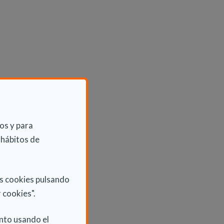
os y para
 hábitos de
as cookies pulsando
 cookies".
nto usando el