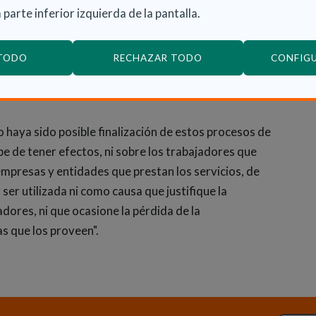
 parte inferior izquierda de la pantalla.
 Departamento de Política Social una autorización
retos, el de los mayores de 60 años y el de quienes
parcial vía experiencia y tengan pendiente no más de
 TODO
RECHAZAR TODO
CONFIG
n proceso formativo con un máximo de dos módulos
o haya sido posible finalización de estos procesos de
e de tener efectos, ni sobre los trabajadores que
empresas y entidades que prestan los servicios, de
er utilizada ni como causa que justifique la
jadores, ni que ocasione la pérdida de la
s que los proveen".