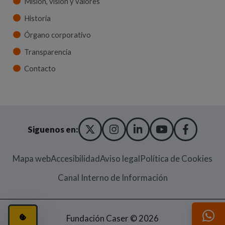
Misión, visión y valores
Historia
Órgano corporativo
Transparencia
Contacto
X TWITTER
(ABRE EN NUEVA VENT
INSTAGRAM
(ABRE EN NUEVA V
LINKEDIN
(ABRE EN NUE
YOUTUBE
(ABRE EN
FACE
(ABRE
Siguenos en:
Mapa web
Accesibilidad
Aviso legal
Política de Cookies
(Abre en nueva
Canal Interno de Información
CONFIGURACIÓN DE COOKIES
(ABRE EN VENTANA MODAL)
Fundación Caser © 2026