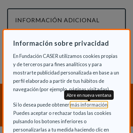
INFORMACIÓN ADICIONAL
Mar 21 Julio 2015
Actualidad
Información sobre privacidad
En Fundación CASER utilizamos cookies propias
y de terceros para fines analíticos y para
mostrarte publicidad personalizada en base a un
perfil elaborado a partir de tus hábitos de
navegación (por ejemplo, páginas visitadas).
¿Necesitas orientación sobre
Abre en nueva ventana
Dependencia y Discapacidad?
(Abre en nu
Si lo desea puede obtener
más información
.
CONTACTA CON NOSOTROS
Puedes aceptar o rechazar todas las cookies
pulsando los botones inferiores o
personalizarlas a tu medida haciendo clic en