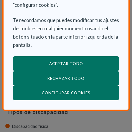
"configurar cookies".
Dependencia y autonomía
Te recordamos que puedes modificar tus ajustes
La dependencia
de cookies en cualquier momento usando el
Dependencia en las CCAA
botón situado en la parte inferior izquierda de la
Trámites
pantalla.
La Ley de dependencia
Servicios
ACEPTAR TODO
Ayudas económicas
RECHAZAR TODO
Autonomía
(ABRE EN VENTANA
Cuidadores
CONFIGURAR COOKIES
Tipos de discapacidad
Discapacidad física