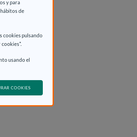
os y para
 hábitos de
as cookies pulsando
 cookies".
nto usando el
(ABRE EN VENTANA MODAL)
URAR COOKIES