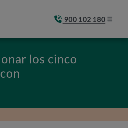
900 102 180
MENÚ DE
(ABRE E
ionar los cinco
 con