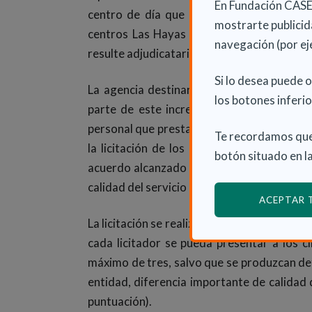
En Fundación CASER
centro de día que acogerá alrededor de 6
mostrarte publicida
centros Las Hayas y Valle del Roncal. Es
navegación (por ej
resulte adjudicataria de Las Hayas.
Si lo desea puede 
La agencia destinará a estas licitaciones
los botones inferio
parte de este incremento se debe a la inc
personal que presta sus servicios en estos 
Te recordamos que
la licitación de los 7 pisos funcionales, 
botón situado en la
acuerdo alcanzado con los sindicatos UGT 
calidad del servicio en los centros y vivien
ACEPTAR
La licitación se realizará en un único proce
cada licitador se pueda presentar a los c
máximo de tres, salvo que se produzcan de
entidad, diferencia importante de calidad
puntuación).