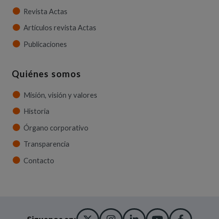
Revista Actas
Artículos revista Actas
Publicaciones
Quiénes somos
Misión, visión y valores
Historia
Órgano corporativo
Transparencia
Contacto
X TWITTER
(ABRE EN NUEVA VENT
INSTAGRAM
(ABRE EN NUEVA V
LINKEDIN
(ABRE EN NUE
YOUTUBE
(ABRE EN
FACE
(ABRE