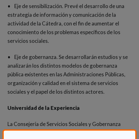
• Eje de sensibilización. Prevé el desarrollo de una
estrategia de información y comunicación de la
actividad de la Cátedra, con el fin de aumentar el
conocimiento de los problemas específicos de los
servicios sociales.
• Eje de gobernanza. Se desarrollarán estudios y se
analizarán los distintos modelos de gobernanza
pública existentes en las Administraciones Públicas,
organización y calidad en el sistema de servicios
sociales y el papel de los distintos actores.
Universidad de la Experiencia
La Consejería de Servicios Sociales y Gobernanza
Pública también ha renovado un convenio de