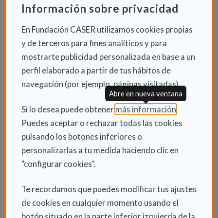
colaboración con la Universidad de La Rioja. Así, el
Información sobre privacidad
Gobierno de La Rioja mantiene su apuesta de acercar
En Fundación CASER utilizamos cookies propias
la cultura universitaria a las personas mayores
y de terceros para fines analíticos y para
ofreciéndoles una respuesta a sus inquietudes
mostrarte publicidad personalizada en base a un
intelectuales. La Universidad de la Experiencia se ha
perfil elaborado a partir de tus hábitos de
convertido en un elemento socializador con el que el
navegación (por ejemplo, páginas visitadas).
colectivo de personas mayores puede combatir el
Abre en nueva ventana
aislamiento y la soledad no deseada.
(Abre en nu
Si lo desea puede obtener
más información
.
Puedes aceptar o rechazar todas las cookies
El éxito de esta iniciativa ha replicado la Universidad
pulsando los botones inferiores o
de la Experiencia en diferentes municipios de La Rioja
personalizarlas a tu medida haciendo clic en
garantizando así la igualdad de oportunidades para
"configurar cookies".
las personas mayores que residen en el ámbito rural.
En total, el Ejecutivo regional financia la Universidad
Te recordamos que puedes modificar tus ajustes
de la Experiencia con 21.042 euros. La Universidad de
de cookies en cualquier momento usando el
la Experiencia está presente en Logroño, Arnedo,
botón situado en la parte inferior izquierda de la