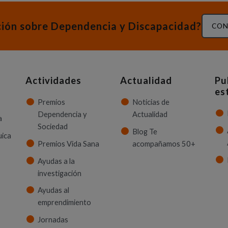
ción sobre Dependencia y Discapacidad?
CON
Actividades
Actualidad
Pu
es
Premios
Noticias de
Dependencia y
Actualidad
a
Sociedad
Blog Te
uica
Premios Vida Sana
acompañamos 50+
Ayudas a la
investigación
Ayudas al
emprendimiento
Jornadas