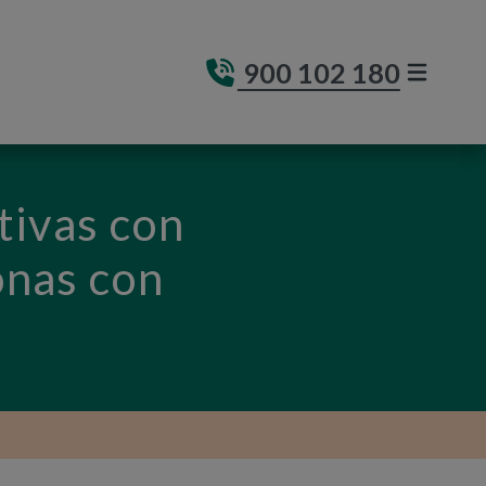
900 102 180
MENÚ DE
(ABRE E
tivas con
onas con