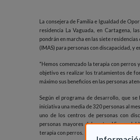
La consejera de Familia e Igualdad de Opor
residencia La Vaguada, en Cartagena, las
pondrán en marcha en las siete residencias
(IMAS) para personas con discapacidad, y 
“Hemos comenzado la terapia con perros y t
objetivo es realizar los tratamientos de f
máximo sus beneficios en las personas atend
Según el programa de desarrollo, que se 
iniciativa una media de 320 personas al me
uno de los centros de personas con dis
personas mayores del centro Virgen del Va
terapia con perros.
Informació