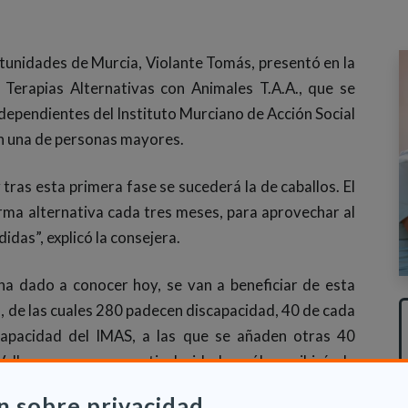
tunidades de Murcia, Violante Tomás, presentó en la
 Terapias Alternativas con Animales T.A.A., que se
 dependientes del Instituto Murciano de Acción Social
en una de personas mayores.
ras esta primera fase se sucederá la de caballos. El
orma alternativa cada tres meses, para aprovechar al
idas”, explicó la consejera.
ha dado a conocer hoy, se van a beneficiar de esta
s, de las cuales 280 padecen discapacidad, 40 de cada
capacidad del IMAS, a las que se añaden otras 40
lle, que por sus particularidades sólo recibirán la
n sobre privacidad