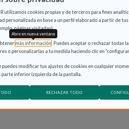
á teniendo un gran auge en todo el mundo por su gran
 utilizamos cookies propias y de terceros para fines analític
que tiene para las personas. La consejera detalló que
d personalizada en base a un perfil elaborado a partir de tus
ue es el complemento perfecto para las terapias
emplo, páginas visitadas).
ogopedia, la terapia ocupacional o la psicología”.
Abre en nueva ventana
(Abre en nueva ventana)
obtener
más información
. Puedes aceptar o rechazar todas l
or los expertos destacan la regulación del sistema
res o personalizarlas a tu medida haciendo clic en "configurar
epto, imprescindible para una buena inteligencia
a y los locus de control, trabajar el autocontrol y la
 puedes modificar tus ajustes de cookies en cualquier mome
atía.
 parte inferior izquierda de la pantalla.
erada una de las mejores terapias de reeducación, y
 TODO
RECHAZAR TODO
CONFIG
sión y el respeto a la diversidad, siendo el animal un
us capacidades.