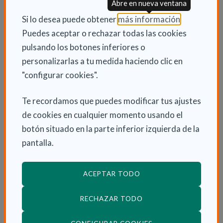
Abre en nueva ventana
procedimiento de inclusión y actualización de los
productos en la oferta, que será telemático, y se
(Abre en nu
Si lo desea puede obtener
más información
.
identificarán los productos financiables mediante un
Puedes aceptar o rechazar todas las cookies
código y un precinto identificativo para cada
pulsando los botones inferiores o
producto que permitirá un mejor control de los
personalizarlas a tu medida haciendo clic en
productos prescritos y dispensados.
"configurar cookies".
La prestación ortoprotésica tiene una gran
Te recordamos que puedes modificar tus ajustes
importancia desde el punto de vista sanitario, social y
de cookies en cualquier momento usando el
laboral, porque cubre las necesidades de personas
botón situado en la parte inferior izquierda de la
con discapacidad o que requieren una recuperación
pantalla.
funcional.
ACEPTAR TODO
RECHAZAR TODO
Cribado de cáncer de cuello uterino
(ABRE EN VENTANA