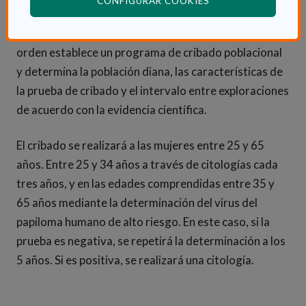
CONFIGURAR COOKIES
Frente al cribado de cáncer de cérvix esporádico a
solicitud de la mujer que se realizaba hasta ahora, la
orden establece un programa de cribado poblacional
y determina la población diana, las características de
la prueba de cribado y el intervalo entre exploraciones
de acuerdo con la evidencia científica.
El cribado se realizará a las mujeres entre 25 y 65
años. Entre 25 y 34 años a través de citologías cada
tres años, y en las edades comprendidas entre 35 y
65 años mediante la determinación del virus del
papiloma humano de alto riesgo. En este caso, si la
prueba es negativa, se repetirá la determinación a los
5 años. Si es positiva, se realizará una citología.