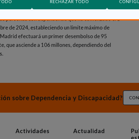
 TODO
RECHAZAR TODO
CONFIG
a las personas con dependencia que ha comenzado el 1
mbre de 2024, estableciendo un límite máximo de
 Madrid efectuará un primer desembolso de 95
te, que asciende a 106 millones, dependiendo del
s.
ción sobre Dependencia y Discapacidad?
CON
Actividades
Actualidad
Pu
es