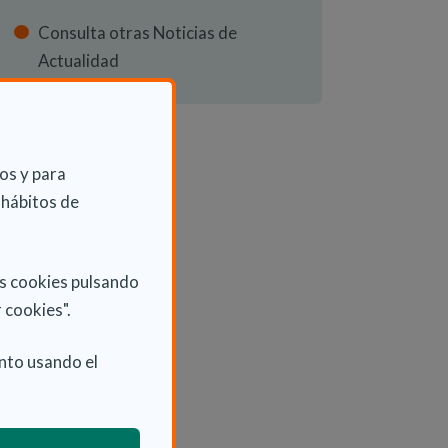
Consulta otras Noticias de
Actualidad
os y para
 hábitos de
as cookies pulsando
 cookies".
nto usando el