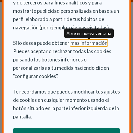
y de terceros para fines analíticos y para
mostrarte publicidad personalizada en base a un
perfil elaborado a partir de tus hábitos de
Dependencia y autonomía
navegación (por ejemplo, páginas visitadas).
La dependencia
Abre en nueva ventana
(Abre en nu
Si lo desea puede obtener
más información
.
Dependencia en las CCAA
Puedes aceptar o rechazar todas las cookies
Trámites
pulsando los botones inferiores o
La Ley de dependencia
personalizarlas a tu medida haciendo clic en
Servicios
"configurar cookies".
Ayudas económicas
Te recordamos que puedes modificar tus ajustes
Autonomía
de cookies en cualquier momento usando el
Cuidadores
botón situado en la parte inferior izquierda de la
pantalla.
Tipos de discapacidad