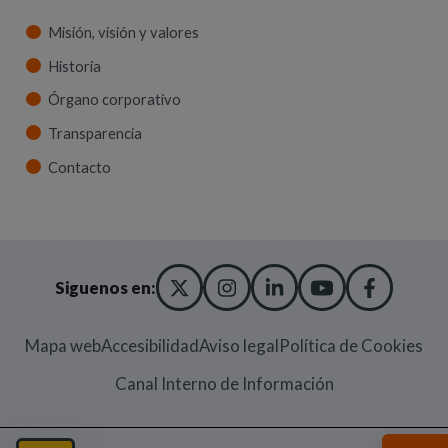
Misión, visión y valores
Historia
Órgano corporativo
Transparencia
Contacto
X TWITTER
(ABRE EN NUEVA VENT
INSTAGRAM
(ABRE EN NUEVA V
LINKEDIN
(ABRE EN NUE
YOUTUBE
(ABRE EN
FACE
(ABRE
Siguenos en:
Mapa web
Accesibilidad
Aviso legal
Política de Cookies
(Abre en nueva
Canal Interno de Información