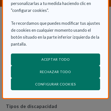
personalizarlas a tu medida haciendo clic en
"configurar cookies".
Dependencia y autonomía
Te recordamos que puedes modificar tus ajustes
de cookies en cualquier momento usando el
La dependencia
botón situado en la parte inferior izquierda de la
Dependencia en las CCAA
pantalla.
Trámites
La Ley de dependencia
ACEPTAR TODO
Servicios
RECHAZAR TODO
Ayudas económicas
Autonomía
(ABRE EN VENTANA
CONFIGURAR COOKIES
Cuidadores
Tipos de discapacidad