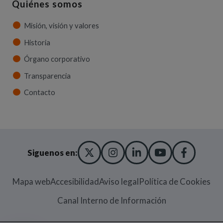
Quiénes somos
Misión, visión y valores
Historia
Órgano corporativo
Transparencia
Contacto
X TWITTER
(ABRE EN NUEVA VENT
INSTAGRAM
(ABRE EN NUEVA V
LINKEDIN
(ABRE EN NUE
YOUTUBE
(ABRE EN
FACE
(ABRE
Siguenos en:
Mapa web
Accesibilidad
Aviso legal
Política de Cookies
(Abre en nueva
Canal Interno de Información