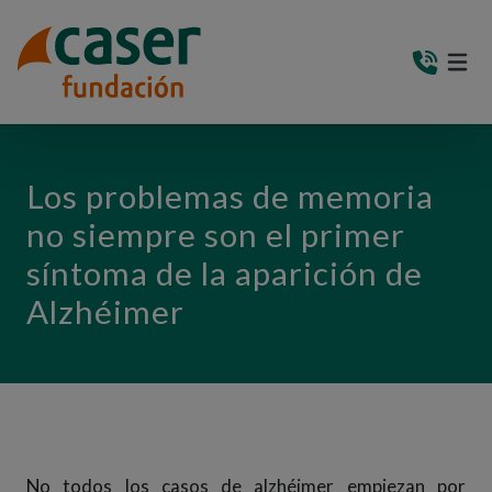
PASAR AL CONTENIDO PRINCIPAL
MEN
(AB
Los problemas de memoria
no siempre son el primer
síntoma de la aparición de
Alzhéimer
No todos los casos de alzhéimer empiezan por