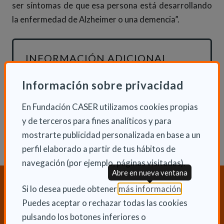
ser síntomas de que esa persona está desarrollando
la enfermedad de Alzheimer o una demencia”.
INFORMACIÓN ADICIONAL
Mié 1 Marzo 2017
Información sobre privacidad
Actualidad
En Fundación CASER utilizamos cookies propias
y de terceros para fines analíticos y para
mostrarte publicidad personalizada en base a un
perfil elaborado a partir de tus hábitos de
navegación (por ejemplo, páginas visitadas).
Abre en nueva ventana
¿Necesitas orientación sobre
(Abre en nu
Si lo desea puede obtener
más información
.
Dependencia y Discapacidad?
Puedes aceptar o rechazar todas las cookies
CONTACTA CON NOSOTROS
pulsando los botones inferiores o