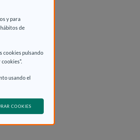
os y para
 hábitos de
as cookies pulsando
 cookies".
nto usando el
(ABRE EN VENTANA MODAL)
URAR COOKIES