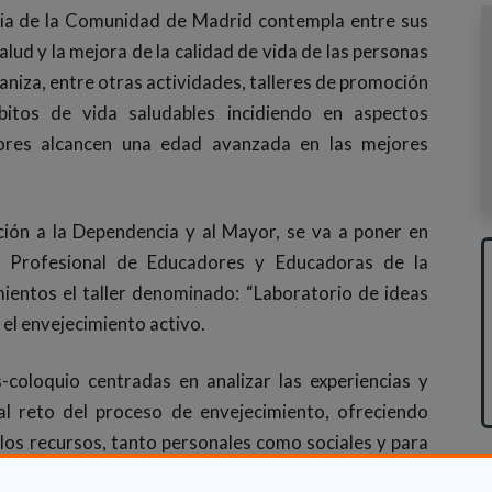
ilia de la Comunidad de Madrid contempla entre sus
alud y la mejora de la calidad de vida de las personas
aniza, entre otras actividades, talleres de promoción
bitos de vida saludables incidiendo en aspectos
ores alcancen una edad avanzada en las mejores
ción a la Dependencia y al Mayor, se va a poner en
o Profesional de Educadores y Educadoras de la
entos el taller denominado: “Laboratorio de ideas
r el envejecimiento activo.
s-coloquio centradas en analizar las experiencias y
 al reto del proceso de envejecimiento, ofreciendo
os recursos, tanto personales como sociales y para
e surgen durante este proceso en todos sus ámbitos: