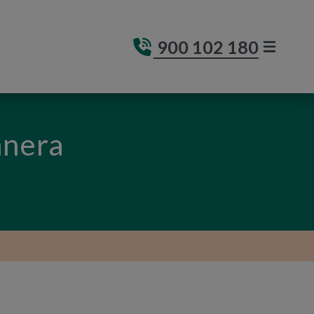
900 102 180
MENÚ DE
(ABRE E
anera