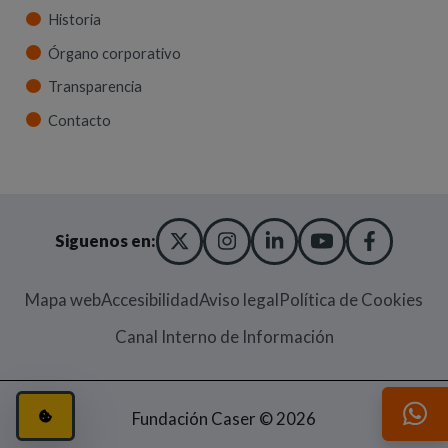
Historia
Órgano corporativo
Transparencia
Contacto
X TWITTER
(ABRE EN NUEVA VENT
INSTAGRAM
(ABRE EN NUEVA V
LINKEDIN
(ABRE EN NUE
YOUTUBE
(ABRE EN
FACE
(ABRE
Siguenos en:
Mapa web
Accesibilidad
Aviso legal
Política de Cookies
(Abre en nueva
Canal Interno de Información
CONFIGURACIÓN DE COOKIES
(ABRE EN VENTANA MODAL)
Fundación Caser © 2026