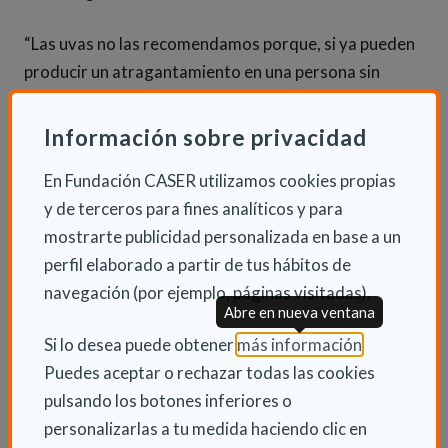
“Las uvas no las recomendamos porque, si ya pueden
producir un atragantamiento en una persona sin
disfagia, en una persona con esta patología puede ser
mucho más complicado. Hay recetas que se han ido
Información sobre privacidad
divulgando en las que se le da a la uva una textura
En Fundación CASER utilizamos cookies propias
como el pudding, un zumo de uva. Así en vez de 12
y de terceros para fines analíticos y para
uvas tomas 12 cucharadas de ese pudding, pero
mostrarte publicidad personalizada en base a un
siempre con la postura adecuada, sin hablar mientras
perfil elaborado a partir de tus hábitos de
se tiene la boca llena y realizarlo sin la prisa que nos
navegación (por ejemplo, páginas visitadas).
impone la tradición de las 12 campanadas”, detalló.
Abre en nueva ventana
(Abre en nu
Si lo desea puede obtener
más información
.
INFORMACIÓN ADICIONAL
Puedes aceptar o rechazar todas las cookies
pulsando los botones inferiores o
Mar 12 Diciembre 2023
personalizarlas a tu medida haciendo clic en
Actualidad