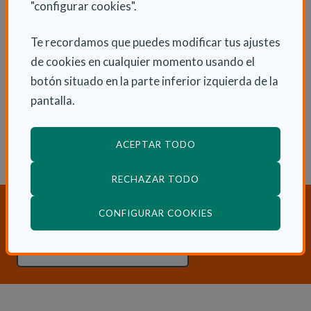
"configurar cookies".
Te recordamos que puedes modificar tus ajustes
de cookies en cualquier momento usando el
ENLACES RELACIONADOS
botón situado en la parte inferior izquierda de la
Consulta otras Noticias de Actualidad
pantalla.
ACEPTAR TODO
RECHAZAR TODO
¿Necesitas orientación sobre
(ABRE EN VENTANA
CONFIGURAR COOKIES
Dependencia y Discapacidad?
CONTACTA CON NOSOTROS