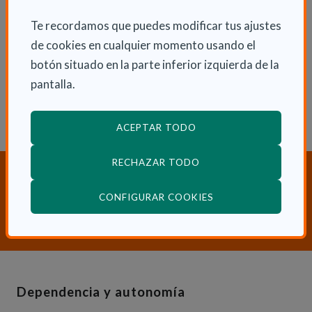
ENLACES RELACIONADOS
Te recordamos que puedes modificar tus ajustes
de cookies en cualquier momento usando el
Accede a la Revista Actas de Coordinación
botón situado en la parte inferior izquierda de la
Sociosanitaria
pantalla.
ACEPTAR TODO
RECHAZAR TODO
¿Necesitas orientación sobre
Dependencia y Discapacidad?
(ABRE EN VENTANA
CONFIGURAR COOKIES
CONTACTA CON NOSOTROS
Dependencia y autonomía