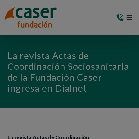
PASAR AL CONTENIDO PRINCIPAL
MEN
(AB
La revista Actas de
Coordinación Sociosanitaria
de la Fundación Caser
ingresa en Dialnet
La revista Actas de Coordinación