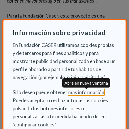
obtienen mayor prestigio en sus manuscritos
”.
Para la Fundación Caser, este proyecto es una
consecuencia natural de su compromiso con las
Información sobre privacidad
personas en situación de dependencia, sus familiares
y los profesionales e instituciones que les prestan
En Fundación CASER utilizamos cookies propias
apoyos.
y de terceros para fines analíticos y para
mostrarte publicidad personalizada en base a un
perfil elaborado a partir de tus hábitos de
navegación (por ejemplo, páginas visitadas).
Abre en nueva ventana
INFORMACIÓN ADICIONAL
(Abre en nu
Si lo desea puede obtener
más información
.
Mar 9 Mayo 2023
Puedes aceptar o rechazar todas las cookies
Fundación
pulsando los botones inferiores o
personalizarlas a tu medida haciendo clic en
"configurar cookies".