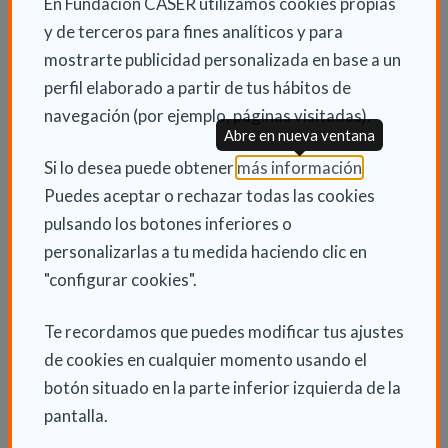
En Fundación CASER utilizamos cookies propias
las visitas (17 %), la mudanza (4 %) o la negociación
y de terceros para fines analíticos y para
del precio (3 %).
mostrarte publicidad personalizada en base a un
Y entonces… ¿por qué mudarse?
perfil elaborado a partir de tus hábitos de
navegación (por ejemplo, páginas visitadas).
Abre en nueva ventana
Más de la mitad de los que deciden mudarse reconoce
(Abre en nu
que lo hace para tener más metros o disfrutar de una
Si lo desea puede obtener
más información
.
mejor ubicación, seguido de la necesidad de vender el
Puedes aceptar o rechazar todas las cookies
inmueble por motivos de liquidez (10 %), por cambio
pulsando los botones inferiores o
de trabajo (8 %) y por separación o divorcio (7 %).
personalizarlas a tu medida haciendo clic en
"configurar cookies".
Resulta curioso que el 15 % de los que ponen a la
venta su inmueble lo hagan para desprenderse de
Te recordamos que puedes modificar tus ajustes
viviendas heredadas de sus familiares. Lo mismo
de cookies en cualquier momento usando el
ocurre con el hecho de que el 6 % de los vendedores
botón situado en la parte inferior izquierda de la
se mude porque no puede/quiere alquilarla.
pantalla.