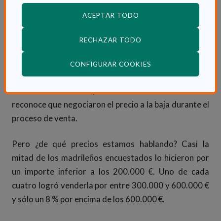
El 60 % negocia el precio de la vivienda
ACEPTAR TODO
El informe de Tiko confirma que el factor
RECHAZAR TODO
fundamental que guía el proceso de venta de una
vivienda sigue siendo conseguir un buen precio, un
(ABRE EN VENTANA
CONFIGURAR COOKIES
hecho que a su vez lo convierte en el principal
obstáculo. De hecho, el 60 % de los madrileños
reconoce que negociaron el precio a la baja durante el
proceso de venta.
Pero ¿de qué precios estamos hablando? Casi la
mitad de los madrileños encuestados lo hicieron por
un importe inferior a los 200.000 €. Uno de cada
cuatro logró venderla por entre 300.000 y 600.000 €
y sólo un 8 % por encima de los 600.000 €.