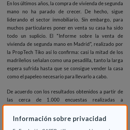
En los últimos años, la compra de vivienda de segunda
mano no ha parado de crecer. De hecho, sigue
liderando el sector inmobiliario. Sin embargo, para
muchos particulares poner en venta su casa ha sido
todo un suplicio. El “Informe sobre la venta de
vivienda de segunda mano en Madrid”, realizado por
la PropTech Tiko así lo confirma: casi la mitad de los
madrileños señalan como una pesadilla, tanto la larga
espera sufrida hasta que se consigue vender la casa
como el papeleo necesario para llevarlo a cabo.
De acuerdo con los resultados obtenidos a partir de
las cerca de 1.000 encuestas realizadas a
propietarios de vivienda en Madrid, otros factores
que han contribuido a convertir la venta de su
Información sobre privacidad
vivienda en una auténtica tortura han sido: organizar