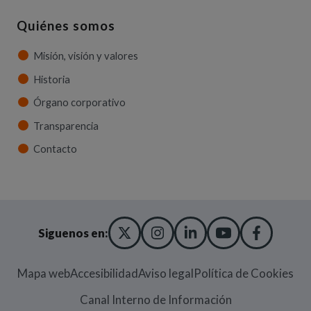
Quiénes somos
Misión, visión y valores
Historia
Órgano corporativo
Transparencia
Contacto
X TWITTER
(ABRE EN NUEVA VENT
INSTAGRAM
(ABRE EN NUEVA V
LINKEDIN
(ABRE EN NUE
YOUTUBE
(ABRE EN
FACE
(ABRE
Siguenos en:
Mapa web
Accesibilidad
Aviso legal
Política de Cookies
(Abre en nueva
Canal Interno de Información