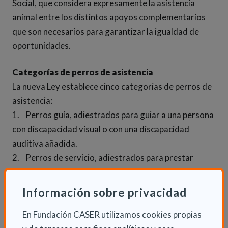
Social, que considera expresamente la asistencia
animal entre los distintos apoyos complementarios
que son necesarios para garantizar la igualdad de
oportunidades.
Categorías de perros de asistencia
La nueva Ley establece cinco categorías de perros de
asistencia:
1. Perros guía, adiestrados para guiar a una persona
con discapacidad visual o con una discapacidad
auditiva añadida.
2. Perros de servicio, adiestrados para prestar
ayuda a las personas con discapacidad física en las
actividades de la vida diaria.
Información sobre privacidad
3. Perros de señalización de sonidos, especializados
en avisar a las personas con discapacidad auditiva de
En Fundación CASER utilizamos cookies propias