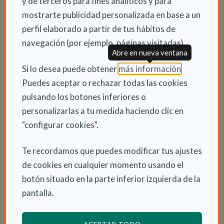
la emisión de sonidos y su procedencia.
y de terceros para fines analíticos y para
4. Perros de aviso, entrenados para dar una alerta
mostrarte publicidad personalizada en base a un
médica a las personas que padecen diabetes, epilepsia
perfil elaborado a partir de tus hábitos de
y otra enfermedad que pueda reconocerse.
navegación (por ejemplo, páginas visitadas).
Abre en nueva ventana
5. Perros para personas con trastornos del espectro
(Abre en nu
Si lo desea puede obtener
más información
.
autista para cuidar la integridad física de estas
Puedes aceptar o rechazar todas las cookies
personas, guiarlas y controlar las situaciones de
pulsando los botones inferiores o
emergencia que puedan sufrir.
personalizarlas a tu medida haciendo clic en
Por lo tanto, en consonancia con la ampliación de la
"configurar cookies".
tipología de perros, esta norma amplía el perfil de
Te recordamos que puedes modificar tus ajustes
usuarios. Conforme a ello, estas personas deben
de cookies en cualquier momento usando el
tener reconocido un grado de discapacidad igual o
botón situado en la parte inferior izquierda de la
superior al 33 % o acreditar mediante certificado
pantalla.
médico oficial que presenta cualquier variante de
asistencia.