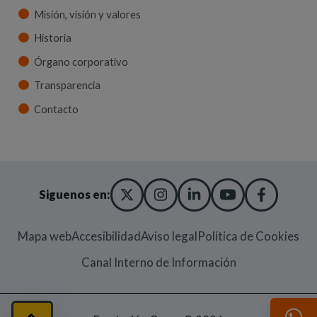
Misión, visión y valores
Historia
Órgano corporativo
Transparencia
Contacto
X TWITTER
(ABRE EN NUEVA VENT
INSTAGRAM
(ABRE EN NUEVA V
LINKEDIN
(ABRE EN NUE
YOUTUBE
(ABRE EN
FACE
(ABRE
Siguenos en:
Mapa web
Accesibilidad
Aviso legal
Política de Cookies
(Abre en nueva
Canal Interno de Información