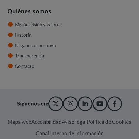
Quiénes somos
Misión, visión y valores
Historia
Órgano corporativo
Transparencia
Contacto
X TWITTER
(ABRE EN NUEVA VENT
INSTAGRAM
(ABRE EN NUEVA V
LINKEDIN
(ABRE EN NUE
YOUTUBE
(ABRE EN
FACE
(ABRE
Siguenos en:
Mapa web
Accesibilidad
Aviso legal
Política de Cookies
(Abre en nueva
Canal Interno de Información