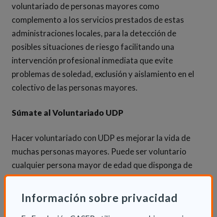
voluntariado de personas mayores como
complemento a los servicios prestados de estas
administraciones locales, para la detección de
posibles situaciones de riesgo facilitando una
intervención profesional inmediata que evite
problemas de soledad, exclusión y aislamiento en el
colectivo de las personas mayores.
Súmate al Voluntariado UDP
Hacer voluntariado con UDP es mejorar la vida de
muchas personas mayores. Puede ser voluntario
cualquier persona mayor de edad que disponga de
unas pocas horas libres a la semana. Si te gusta
ayudar a las demás personas puedes contactar con
Información sobre privacidad
los Grupos de Voluntariado de UDP de tu localidad o