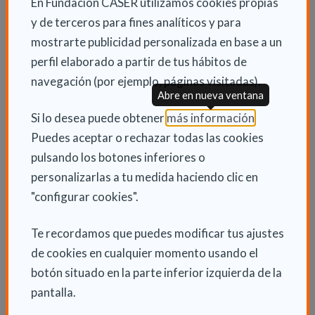
En Fundación CASER utilizamos cookies propias
bien contactar con la sede central de UDP para que te
y de terceros para fines analíticos y para
informen a través del teléfono 91 542 02 67 o bien a
mostrarte publicidad personalizada en base a un
través del correo electrónico voluntariado de UDP.
perfil elaborado a partir de tus hábitos de
El Voluntariado, es una apuesta más que UDP tiene en
navegación (por ejemplo, páginas visitadas).
Abre en nueva ventana
su compromiso con la mejora de la calidad de vida de
(Abre en nu
Si lo desea puede obtener
más información
.
todas las personas, especialmente de las personas
Puedes aceptar o rechazar todas las cookies
mayores, su responsabilidad firme para hacer frente
pulsando los botones inferiores o
a la soledad no deseada.
personalizarlas a tu medida haciendo clic en
En el Portal Virtual del Voluntariado hay una oferta de
"configurar cookies".
actividades formativas e informativas telemáticas
Te recordamos que puedes modificar tus ajustes
con las que apoyar y fortalecer la coordinación de los
de cookies en cualquier momento usando el
grupos de voluntariado.
botón situado en la parte inferior izquierda de la
pantalla.