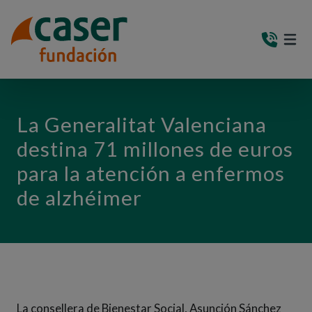
PASAR AL CONTENIDO PRINCIPAL
MEN
(AB
La Generalitat Valenciana
destina 71 millones de euros
para la atención a enfermos
de alzhéimer
La consellera de Bienestar Social, Asunción Sánchez