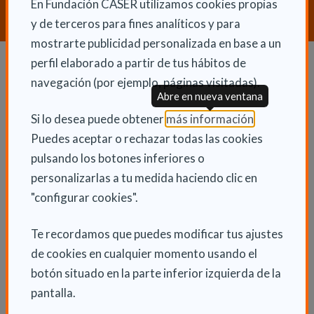
En Fundación CASER utilizamos cookies propias
CONTACTA CON NOSOTROS
y de terceros para fines analíticos y para
mostrarte publicidad personalizada en base a un
perfil elaborado a partir de tus hábitos de
Dependencia y autonomía
navegación (por ejemplo, páginas visitadas).
Abre en nueva ventana
La dependencia
(Abre en nu
Si lo desea puede obtener
más información
.
Dependencia en las CCAA
Puedes aceptar o rechazar todas las cookies
pulsando los botones inferiores o
Trámites
personalizarlas a tu medida haciendo clic en
La Ley de dependencia
"configurar cookies".
Servicios
Ayudas económicas
Te recordamos que puedes modificar tus ajustes
de cookies en cualquier momento usando el
Autonomía
botón situado en la parte inferior izquierda de la
Cuidadores
pantalla.