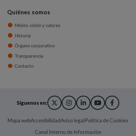
Quiénes somos
Misión, visión y valores
Historia
Órgano corporativo
Transparencia
Contacto
X TWITTER
(ABRE EN NUEVA VENT
INSTAGRAM
(ABRE EN NUEVA V
LINKEDIN
(ABRE EN NUE
YOUTUBE
(ABRE EN
FACE
(ABRE
Siguenos en:
Mapa web
Accesibilidad
Aviso legal
Política de Cookies
(Abre en nueva
Canal Interno de Información