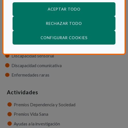
Tipos de discapacidad
ACEPTAR TODO
Discapacidad física
RECHAZAR TODO
Discapacidad psíquica
Discapacidad orgánica
(ABRE EN VENTANA
CONFIGURAR COOKIES
Discapacidad neurológica
Discapacidad sensorial
Discapacidad comunicativa
Enfermedades raras
Actividades
Premios Dependencia y Sociedad
Premios Vida Sana
Ayudas a la investigación