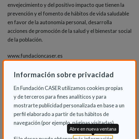
envejecimiento y del positivo impacto que tienen la
prevención y el fomento de hábitos de vida saludable
en favor de la autonomía personal, desarrolla
acciones de promoción de la salud y el bienestar social
de la población.
www.fundacioncaser.es
Información sobre privacidad
INFORMACIÓN ADICIONAL
En Fundación CASER utilizamos cookies propias
Mié 10 Junio 2015
y de terceros para fines analíticos y para
Fundación
mostrarte publicidad personalizada en base a un
perfil elaborado a partir de tus hábitos de
navegación (por ejemplo, páginas visitadas).
Abre en nueva ventana
(Abre en nu
Si lo desea puede obtener
más información
.