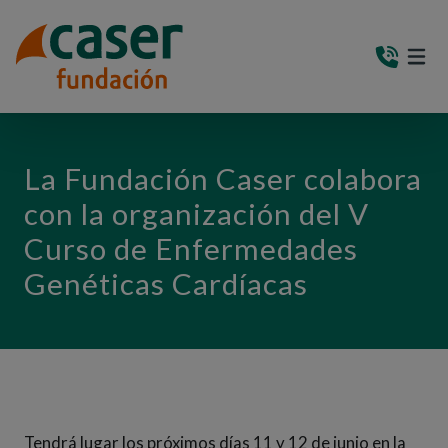
PASAR AL CONTENIDO PRINCIPAL
MEN
(AB
La Fundación Caser colabora
con la organización del V
Curso de Enfermedades
Genéticas Cardíacas
Tendrá lugar los próximos días 11 y 12 de junio en la