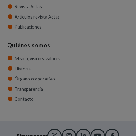
Revista Actas
Artículos revista Actas
Publicaciones
Quiénes somos
Misión, visión y valores
Historia
Órgano corporativo
Transparencia
Contacto
X TWITTER
(ABRE EN NUEVA VENT
INSTAGRAM
(ABRE EN NUEVA V
LINKEDIN
(ABRE EN NUE
YOUTUBE
(ABRE EN
FACE
(ABRE
Siguenos en: