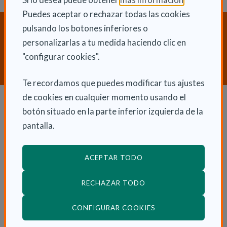
Puedes aceptar o rechazar todas las cookies
pulsando los botones inferiores o
¿Necesitas orientación sobre
Dependencia y Discapacidad?
personalizarlas a tu medida haciendo clic en
"configurar cookies".
CONTACTA CON NOSOTROS
Te recordamos que puedes modificar tus ajustes
de cookies en cualquier momento usando el
botón situado en la parte inferior izquierda de la
Dependencia y autonomía
pantalla.
La dependencia
Dependencia en las CCAA
ACEPTAR TODO
Trámites
RECHAZAR TODO
La Ley de dependencia
Servicios
(ABRE EN VENTANA
CONFIGURAR COOKIES
Ayudas económicas