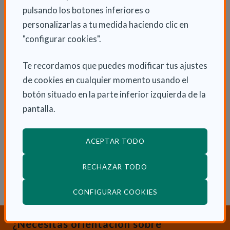
pulsando los botones inferiores o
personalizarlas a tu medida haciendo clic en
"configurar cookies".
Te recordamos que puedes modificar tus ajustes
de cookies en cualquier momento usando el
INFORMACIÓN ADICIONAL
botón situado en la parte inferior izquierda de la
pantalla.
Lun 5 Junio 2017
Actualidad
ACEPTAR TODO
RECHAZAR TODO
(ABRE EN VENTANA
CONFIGURAR COOKIES
¿Necesitas orientación sobre