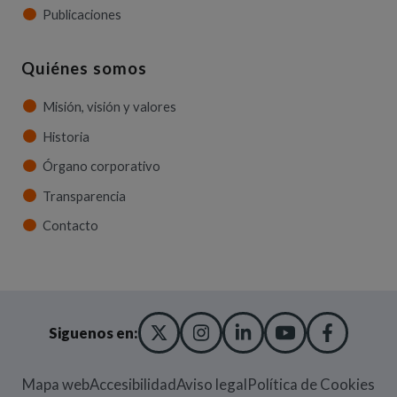
Publicaciones
Quiénes somos
Misión, visión y valores
Historia
Órgano corporativo
Transparencia
Contacto
X TWITTER
(ABRE EN NUEVA VENT
INSTAGRAM
(ABRE EN NUEVA V
LINKEDIN
(ABRE EN NUE
YOUTUBE
(ABRE EN
FACE
(ABRE
Siguenos en:
Mapa web
Accesibilidad
Aviso legal
Política de Cookies