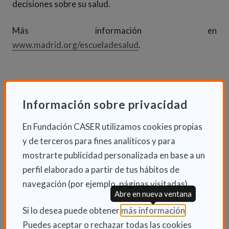
decisiones sobre su salud.
Más información en
www.madrid.org/escueladesalud
.
Información sobre privacidad
En Fundación CASER utilizamos cookies propias
y de terceros para fines analíticos y para
mostrarte publicidad personalizada en base a un
perfil elaborado a partir de tus hábitos de
navegación (por ejemplo, páginas visitadas).
Abre en nueva ventana
(Abre en nu
Si lo desea puede obtener
más información
.
Puedes aceptar o rechazar todas las cookies