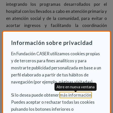
integrando los programas desarrollados por el
hospital con los llevados a cabo en atención primaria y
en atención social y de la comunidad, para evitar o
acortar ingresos y facilitando la coordinación
asistencial.
Información sobre privacidad
Otra de las líneas es la gestión de pacientes crónicos
complejos, identificando a la población con problemas
En Fundación CASER utilizamos cookies propias
crónicos y asignando riesgo a través de los sistemas
y de terceros para fines analíticos y para
de información corporativos sanitarios utilizando
mostrarte publicidad personalizada en base a un
posteriormente la metodología de gestión de casos
perfil elaborado a partir de tus hábitos de
para mejorar su atención.
navegación (por ejemplo, páginas visitadas).
Abre en nueva ventana
La última de las líneas es la medicina de precisión para
(Abre en nu
Si lo desea puede obtener
más información
.
el cuidado, prevención, diagnóstico y tratamiento de
Puedes aceptar o rechazar todas las cookies
forma individualizada, transformando para ello datos
pulsando los botones inferiores o