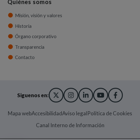
Quiénes somos
Misión, visión y valores
Historia
Órgano corporativo
Transparencia
Contacto
X TWITTER
(ABRE EN NUEVA VENT
INSTAGRAM
(ABRE EN NUEVA V
LINKEDIN
(ABRE EN NUE
YOUTUBE
(ABRE EN
FACE
(ABRE
Siguenos en:
Mapa web
Accesibilidad
Aviso legal
Política de Cookies
(Abre en nueva
Canal Interno de Información