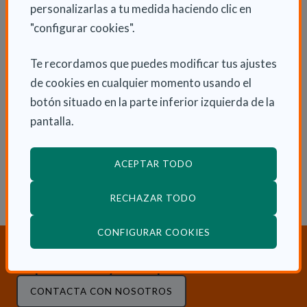
en información clave para tomar decisiones
personalizarlas a tu medida haciendo clic en
inteligentes.
"configurar cookies".
Te recordamos que puedes modificar tus ajustes
INFORMACIÓN ADICIONAL
de cookies en cualquier momento usando el
botón situado en la parte inferior izquierda de la
Lun 25 Julio 2016
pantalla.
Actualidad
ACEPTAR TODO
RECHAZAR TODO
(ABRE EN VENTANA
CONFIGURAR COOKIES
¿Necesitas orientación sobre
Dependencia y Discapacidad?
CONTACTA CON NOSOTROS