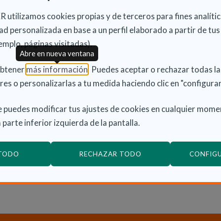
 utilizamos cookies propias y de terceros para fines analític
 Consell de seguir trabajando por las más de
d personalizada en base a un perfil elaborado a partir de tus
ven en nuestra Comunitat", y ha incidido en "las
emplo, páginas visitadas).
dent Fabra en el debate de Política General que
Abre en nueva ventana
(Abre en nueva ventana)
obtener
más información
. Puedes aceptar o rechazar todas l
res o personalizarlas a tu medida haciendo clic en "configurar
 oferta de servicios como el programa Menjar a Casa,
iendo a 4.100 personas mayores; la puesta en
 puedes modificar tus ajustes de cookies en cualquier mome
a de Vacaciones Sociales; o la consolidación del
 parte inferior izquierda de la pantalla.
 10.500 personas en situación de dependencia".
do que "el objetivo del Consell es dar respuesta a las
 TODO
RECHAZAR TODO
CONFIG
 la vejez puedan tener bienestar y calidad de vida".