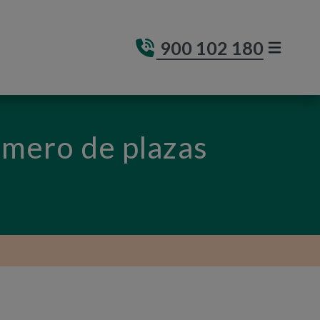
900 102 180
MENÚ DE
(ABRE E
úmero de plazas