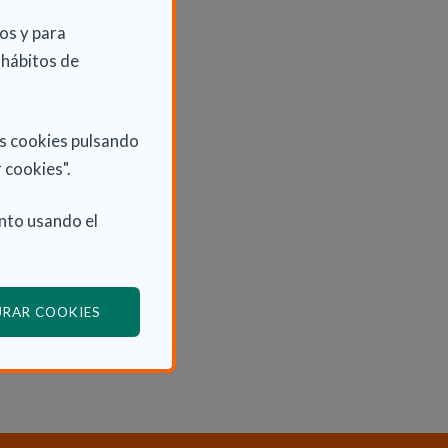
os y para
 hábitos de
as cookies pulsando
 cookies".
nto usando el
(ABRE EN VENTANA MODAL)
URAR COOKIES