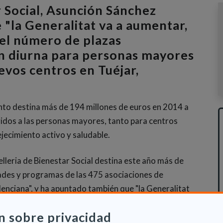
r Social, Asunción Sánchez
 "la Generalitat va a aumentar,
 el número de plazas
ón diurna para personas mayores
evos centros en Tuéjar,
to destina más de 194 millones de euros en 2014 a
igidos a las personas mayores, tanto para centros
ecimiento activo y saludable.
lleria de Bienestar Social destina este año más de
dades y programas de las 475 asociaciones de
lenciana", y ha apuntado también que "la Generalitat
tuaciones concretas dirigidas a promover el
n sobre privacidad