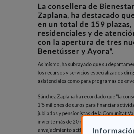
La consellera de Bienesta
Zaplana, ha destacado que
en un total de 159 plazas,
residenciales y de atenci
con la apertura de tres nu
Benetússer y Ayora".
Asimismo, ha subrayado que su departamen
los recursos y servicios especializados dir
asistenciales como para programas de envej
Sánchez Zaplana ha recordado que "la conse
1'5 millones de euros para financiar activi
jubilados y pensionistas de la Comunitat Va
invierte más de 20 millones de euros en ac
Informació
envejecimiento activo".