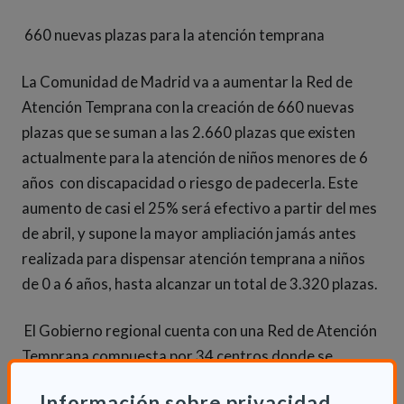
660 nuevas plazas para la atención temprana
La Comunidad de Madrid va a aumentar la Red de
Atención Temprana con la creación de 660 nuevas
plazas que se suman a las 2.660 plazas que existen
actualmente para la atención de niños menores de 6
años con discapacidad o riesgo de padecerla. Este
aumento de casi el 25% será efectivo a partir del mes
de abril, y supone la mayor ampliación jamás antes
realizada para dispensar atención temprana a niños
de 0 a 6 años, hasta alcanzar un total de 3.320 plazas.
El Gobierno regional cuenta con una Red de Atención
Temprana compuesta por 34 centros donde se
prestan tratamientos tanto preventivos como
Información sobre privacidad