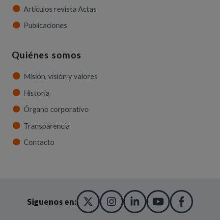
Artículos revista Actas
Publicaciones
Quiénes somos
Misión, visión y valores
Historia
Órgano corporativo
Transparencia
Contacto
X TWITTER
(ABRE EN NUEVA VENT
INSTAGRAM
(ABRE EN NUEVA V
LINKEDIN
(ABRE EN NUE
YOUTUBE
(ABRE EN
FACE
(ABRE
Siguenos en: