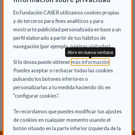
terapéuticos a los menores. En 2016, la Comunidad
de Madrid ha aumentado en tres millones de euros el
En Fundación CASER utilizamos cookies propias
presupuesto destinado a Atención Temprana para
y de terceros para fines analíticos y para
seguir avanzando en los tratamientos que se prestan
mostrarte publicidad personalizada en base a un
a los niños de 0 a 6 años con discapacidad o riesgo de
perfil elaborado a partir de tus hábitos de
padecerla.
navegación (por ejemplo, páginas visitadas).
Abre en nueva ventana
(Abre en nu
Si lo desea puede obtener
más información
.
INFORMACIÓN ADICIONAL
Puedes aceptar o rechazar todas las cookies
pulsando los botones inferiores o
Mié 23 Marzo 2016
personalizarlas a tu medida haciendo clic en
Actualidad
"configurar cookies".
Te recordamos que puedes modificar tus ajustes
de cookies en cualquier momento usando el
botón situado en la parte inferior izquierda de la