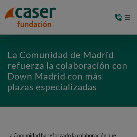
PASAR AL CONTENIDO PRINCIPAL
MEN
(AB
La Comunidad de Madrid
refuerza la colaboración con
Down Madrid con más
plazas especializadas
La Comunidad ha reforzado la colaboración que