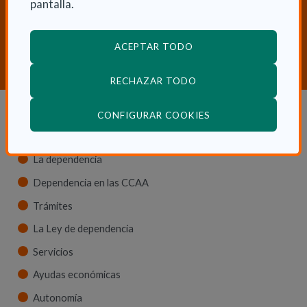
pantalla.
¿Necesitas orientación sobre
Dependencia y Discapacidad?
ACEPTAR TODO
CONTACTA CON NOSOTROS
RECHAZAR TODO
(ABRE EN VENTANA
CONFIGURAR COOKIES
Dependencia y autonomía
La dependencia
Dependencia en las CCAA
Trámites
La Ley de dependencia
Servicios
Ayudas económicas
Autonomía