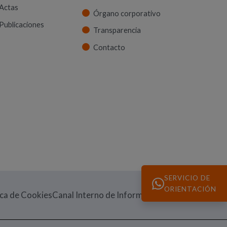
Actas
Órgano corporativo
Publicaciones
Transparencia
Contacto
SERVICIO DE
ORIENTACIÓN
(Abre en nueva v
ica de Cookies
Canal Interno de Información