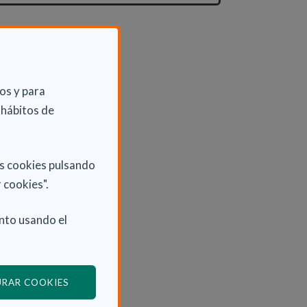
os y para
 hábitos de
as cookies pulsando
 cookies".
nto usando el
(ABRE EN VENTANA MODAL)
URAR COOKIES