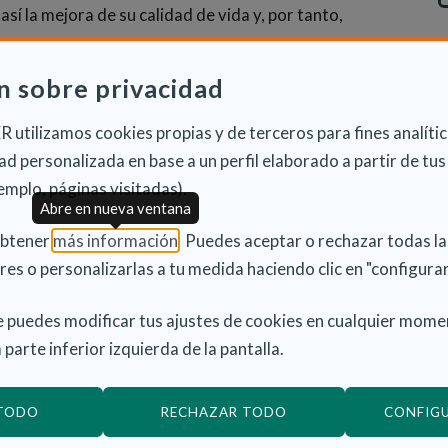
sí la mejora de su calidad de vida y, por tanto,
n sobre privacidad
cidad de la región está compuesta actualmente por
nas con discapacidad con la máxima calidad. Esta red
 utilizamos cookies propias y de terceros para fines analític
en un 10 %, lo que pone de manifiesto el compromiso
d personalizada en base a un perfil elaborado a partir de tus
as con discapacidad.
emplo, páginas visitadas).
ción Esclerosis Múltiple Madrid ha obtenido 5
Abre en nueva ventana
ado de excelencia de esta certificación. Esto implica
(Abre en nueva ventana)
obtener
más información
. Puedes aceptar o rechazar todas l
sibilidad tanto física, como sensitiva y cognitiva, con
res o personalizarlas a tu medida haciendo clic en "configurar
al sea su condición, pueda desplazarse por los
lidad.
 puedes modificar tus ajustes de cookies en cualquier mome
 parte inferior izquierda de la pantalla.
dad autónoma que presta atención básica gratuita a
reconocida. Además, cuenta con la Estrategia
 TODO
RECHAZAR TODO
CONFIG
apacidad 2018-2022, dotada de casi 3.600 millones