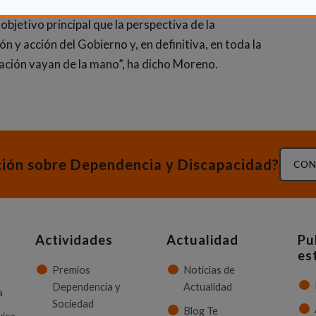
pone duplicar la inversión presupuestaria actual. “Se
bjetivo principal que la perspectiva de la
n y acción del Gobierno y, en definitiva, en toda la
zación vayan de la mano”, ha dicho Moreno.
ción sobre Dependencia y Discapacidad?
CON
Actividades
Actualidad
Pu
es
Premios
Noticias de
Dependencia y
Actualidad
a
Sociedad
Blog Te