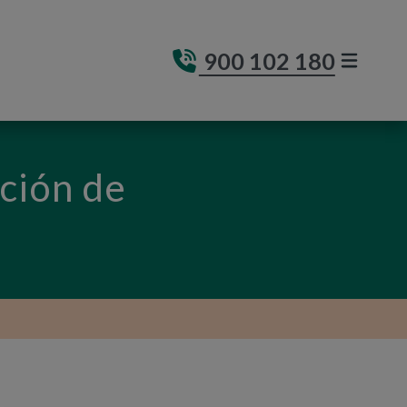
900 102 180
MENÚ DE
(ABRE E
ción de