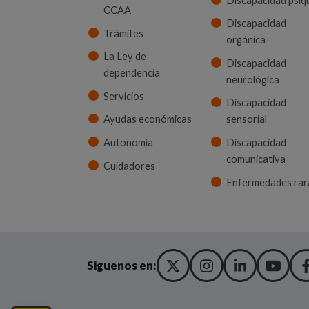
Discapacidad psíq
CCAA
Discapacidad
Trámites
orgánica
La Ley de
Discapacidad
dependencia
neurológica
Servicios
Discapacidad
Ayudas económicas
sensorial
Autonomía
Discapacidad
comunicativa
Cuidadores
Enfermedades rar
X TWITTER
(ABRE EN NUEVA
INSTAGRA
(ABRE EN N
LINKED
(ABRE 
YO
(AB
Siguenos en: