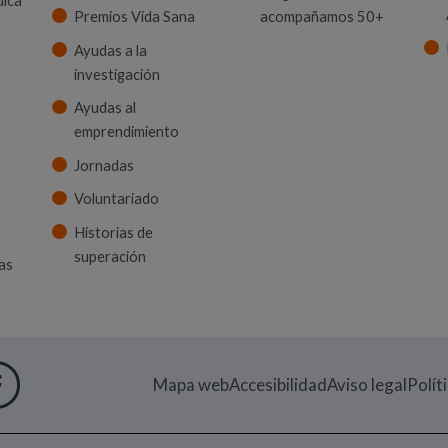
uica
Premios Vida Sana
acompañamos 50+
Ayudas a la
investigación
Ayudas al
emprendimiento
Jornadas
Voluntariado
Historias de
superación
as
 VENTANA)
M
UEVA VENTANA)
IN
EN NUEVA VENTANA)
UTUBE
RE EN NUEVA VENTANA)
FACEBOOK
(ABRE EN NUEVA VENTANA)
Mapa web
Accesibilidad
Aviso legal
Polít