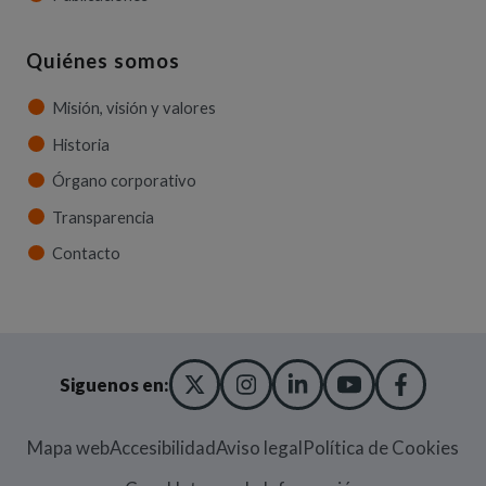
Quiénes somos
Misión, visión y valores
Historia
Órgano corporativo
Transparencia
Contacto
X TWITTER
(ABRE EN NUEVA VENT
INSTAGRAM
(ABRE EN NUEVA V
LINKEDIN
(ABRE EN NUE
YOUTUBE
(ABRE EN
FACE
(ABRE
Siguenos en:
Mapa web
Accesibilidad
Aviso legal
Política de Cookies