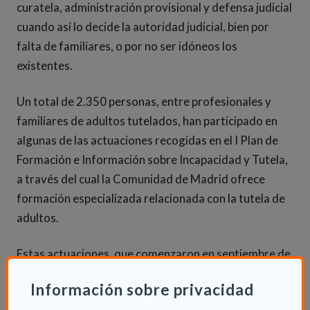
curatela, administración provisional y defensa judicial
cuando así lo decide la autoridad judicial, bien por
falta de familiares, o por no ser idóneos los
existentes.
Un total de 2.350 personas, entre profesionales y
familiares de adultos tutelados, han participado en
algunas de las actuaciones recogidas en el I Plan de
Formación e Información sobre Incapacidad y Tutela,
a través del cual la Comunidad de Madrid ofrece
formación especializada relacionada con la tutela de
adultos.
Estas actuaciones, que comenzaron en septiembre de
2014, se han llevado acabo con la colaboración de
Información sobre privacidad
más de 40 entidades y organizaciones que agrupan a