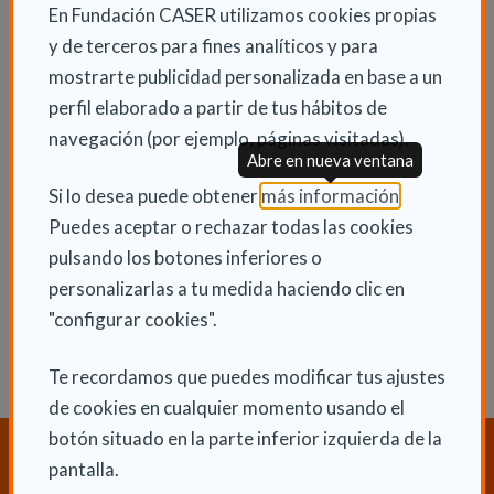
distintos colectivos de personas con discapacidad,
En Fundación CASER utilizamos cookies propias
mayores y enfermedad mental, así como de
y de terceros para fines analíticos y para
universidades, hospitales, ayuntamientos y colegios
mostrarte publicidad personalizada en base a un
profesionales.
perfil elaborado a partir de tus hábitos de
navegación (por ejemplo, páginas visitadas).
Abre en nueva ventana
INFORMACIÓN ADICIONAL
(Abre en nu
Si lo desea puede obtener
más información
.
Puedes aceptar o rechazar todas las cookies
Lun 21 Septiembre 2015
pulsando los botones inferiores o
Actualidad
personalizarlas a tu medida haciendo clic en
"configurar cookies".
Te recordamos que puedes modificar tus ajustes
de cookies en cualquier momento usando el
botón situado en la parte inferior izquierda de la
¿Necesitas orientación sobre
pantalla.
Dependencia y Discapacidad?