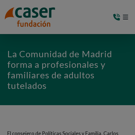
PASAR AL CONTENIDO PRINCIPAL
MEN
(AB
La Comunidad de Madrid
forma a profesionales y
familiares de adultos
tutelados
El consejero de Políticas Sociales y Familia, Carlos