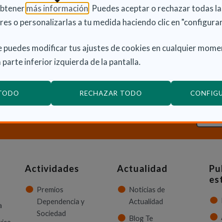
stos Generales de la Comunidad de Madrid; 28,7
(Abre en nueva ventana)
obtener
más información
. Puedes aceptar o rechazar todas l
mpuestos sobre la Renta de las Personas Físicas y del
res o personalizarlas a tu medida haciendo clic en "configurar
rán 2,2 millones más previstos de incremento de
y 5 millones al Plan Corresponsales del Estado.
 puedes modificar tus ajustes de cookies en cualquier mome
 parte inferior izquierda de la pantalla.
 TODO
RECHAZAR TODO
CONFIG
ción sobre Dependencia y Discapacidad?
CON
Actividades
Actualidad
Pu
es
Premios
Noticias de
Dependencia y
Actualidad
a
Sociedad
Blog Te