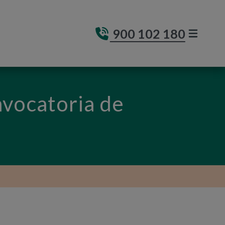
900 102 180
MENÚ DE
(ABRE E
vocatoria de