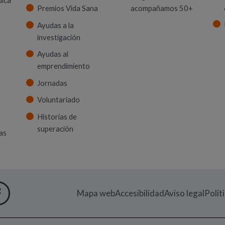
uica
Premios Vida Sana
acompañamos 50+
Ayudas a la
investigación
Ayudas al
emprendimiento
Jornadas
Voluntariado
Historias de
superación
as
 VENTANA)
M
UEVA VENTANA)
IN
EN NUEVA VENTANA)
UTUBE
RE EN NUEVA VENTANA)
FACEBOOK
(ABRE EN NUEVA VENTANA)
Mapa web
Accesibilidad
Aviso legal
Polít