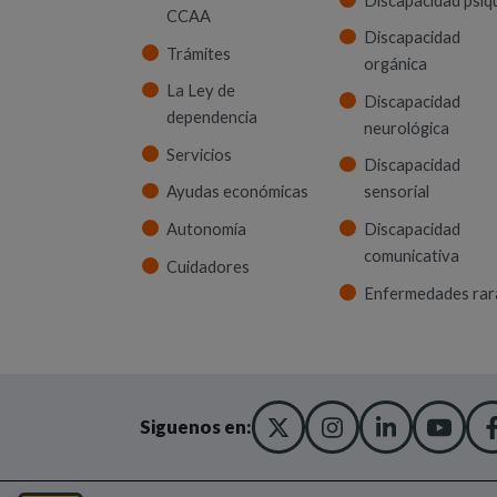
Discapacidad psíq
CCAA
Discapacidad
Trámites
orgánica
La Ley de
Discapacidad
dependencia
neurológica
Servicios
Discapacidad
Ayudas económicas
sensorial
Autonomía
Discapacidad
comunicativa
Cuidadores
Enfermedades rar
X TWITTER
(ABRE EN NUEVA
INSTAGRA
(ABRE EN N
LINKED
(ABRE 
YO
(AB
Siguenos en: