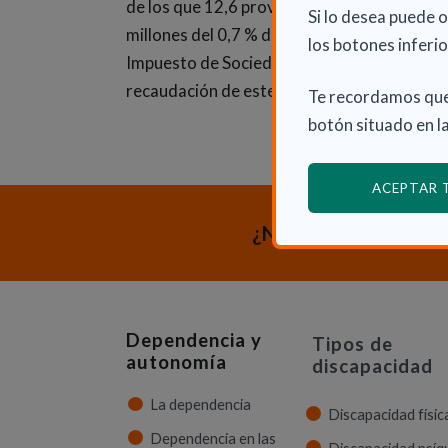
de los que 12,6 provienen de los Presupue
Si lo desea puede 
millones del 0,7 % del rendimiento de los I
los botones inferio
Impuesto de Sociedades (a los que se añadi
recaudación de este año, sumando casi 31); 
Te recordamos que
botón situado en la
ACEPTAR
¿Necesitas orienta
Dependencia y
Tipos de
autonomía
discapacidad
La dependencia
Discapacidad físic
Dependencia en las