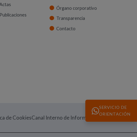
Actas
Órgano corporativo
Publicaciones
Transparencia
Contacto
SERVICIO DE
ORIENTACIÓN
(Abre en nueva v
ica de Cookies
Canal Interno de Información