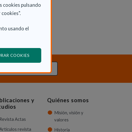
as cookies pulsando
 cookies".
nto usando el
(ABRE EN VENTANA MODAL)
URAR COOKIES
TACTA CON NOSOTROS
blicaciones y
Quiénes somos
tudios
Misión, visión y
Revista Actas
valores
Artículos revista
Historia