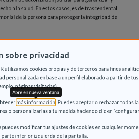
recho a la salud. En estos casos, es de trascendental
imonial de la persona para proteger la integridad de
co solo, no es suficiente para determinar la
luación de las capacidades adaptativas y/o factores
n sobre privacidad
luación. Las habilidades cognitivas son mucho más que
 utilizamos cookies propias y de terceros para fines analític
d personalizada en base a un perfil elaborado a partir de tus
aloración de la capacidad para consentir, se señaló
emplo, páginas visitadas).
a en la legislación española que se consolida y
Abre en nueva ventana
das sobre los derechos de las personas con
(Abre en nueva ventana)
obtener
más información
. Puedes aceptar o rechazar todas l
res o personalizarlas a tu medida haciendo clic en "configurar
e los ancianos son un colectivo especialmente
 puedes modificar tus ajustes de cookies en cualquier mome
de ser desposeído de sus bienes, lo que aumenta su
 parte inferior izquierda de la pantalla.