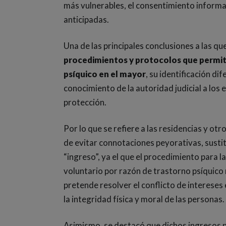
más vulnerables, el consentimiento inform
anticipadas.
Una de las principales conclusiones a las que
procedimientos y protocolos que permit
psíquico en el mayor
, su identificación d
conocimiento de la autoridad judicial a los
protección.
Por lo que se refiere a las residencias y otr
de evitar connotaciones peyorativas, sust
“ingreso”, ya el que el procedimiento para l
voluntario por razón de trastorno psíquico 
pretende resolver el conflicto de intereses 
la integridad física y moral de las personas.
Asimismo, se destacó que dichos ingresos pr