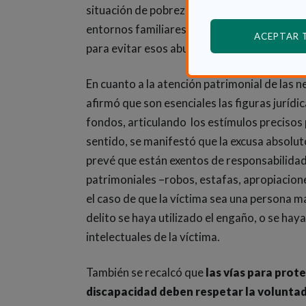
situación de pobreza económica y de exclus
entornos familiares que en los residenciale
ACEPTAR
para evitar esos abusos.
En cuanto a la atención patrimonial de las 
afirmó que son esenciales las figuras juríd
fondos, articulando los estímulos precisos 
sentido, se manifestó que la excusa absoluto
prevé que están exentos de responsabilidad
patrimoniales –robos, estafas, apropiacione
el caso de que la víctima sea una persona m
delito se haya utilizado el engaño, o se hay
intelectuales de la víctima.
También se recalcó que
las vías para prot
discapacidad deben respetar la voluntad