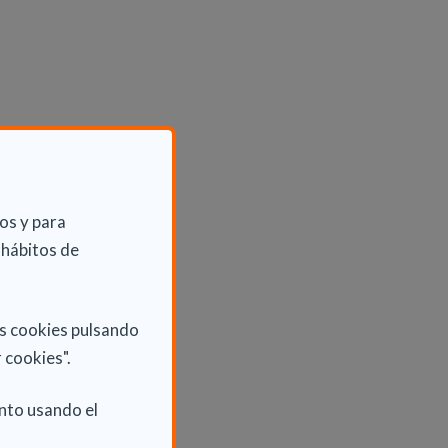
os y para
 hábitos de
as cookies pulsando
 cookies".
nto usando el