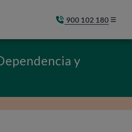
900 102 180
MENÚ DE
(ABRE E
 Dependencia y