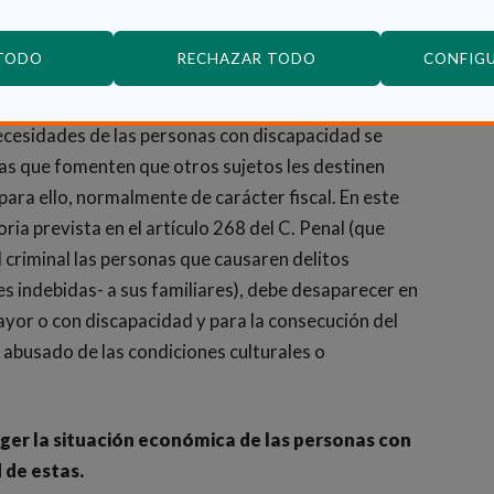
ión. Asimismo, estos hechos se dan más en los
s por ello, hay que establecer mecanismos jurídicos
 TODO
RECHAZAR TODO
CONFIG
necesidades de las personas con discapacidad se
icas que fomenten que otros sujetos les destinen
para ello, normalmente de carácter fiscal. En este
ria prevista en el artículo 268 del C. Penal (que
 criminal las personas que causaren delitos
s indebidas- a sus familiares), debe desaparecer en
ayor o con discapacidad y para la consecución del
a abusado de las condiciones culturales o
eger la situación económica de las personas con
 de estas.