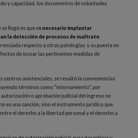
ado y capacidad, los documentos de voluntades
 se llegó es que e
s necesario implantar
an la detección de procesos de maltrato
iferenciada respecto a otras patologías y su puesta en
 efectos de incoar las pertinentes medidas de
os centros asistenciales, se resaltó la conveniencias
ituyendo términos como “internamiento”, por
a autorización o aprobación judicial del ingreso no
no es una sanción, sino el instrumento jurídico que
entre el derecho a la libertad personal y el derecho a
ecisan de autorización judicial, para garantizar y