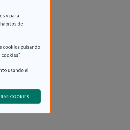
os y para
 hábitos de
as cookies pulsando
 cookies".
nto usando el
(ABRE EN VENTANA MODAL)
URAR COOKIES