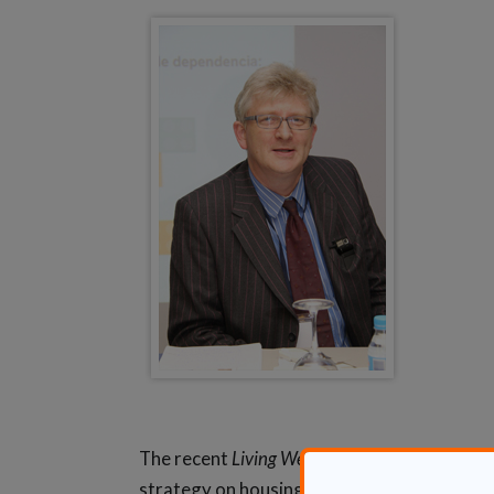
The recent
Living Well at Home Inquiry
set ou
strategy on housing for an ageing populati