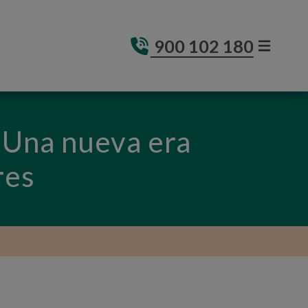
900 102 180
MENÚ DE
(ABRE E
- Una nueva era
res