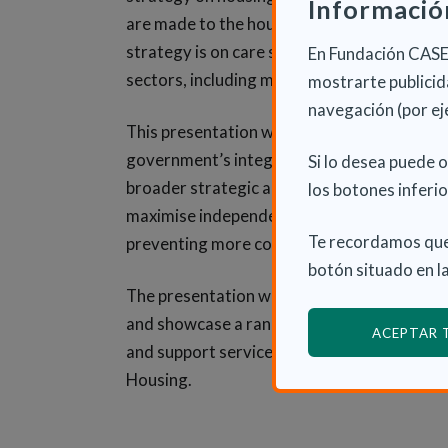
Informació
are made to the housing needs and aspirati
strategy is on care services, it recognises 
En Fundación CASER
sectors, including mainstream and specialis
mostrarte publicida
navegación (por ej
This presentation will give details of the hig
government’s integrated housing, housing a
Si lo desea puede 
broader strategic approach being developed
los botones inferio
maximise independence for people living at 
Te recordamos que
preventing more costly health and social ca
botón situado en la
The presentation will also draw on the rec
and showcase a range of leading and innova
ACEPTAR
and support services for older people in th
Housing.