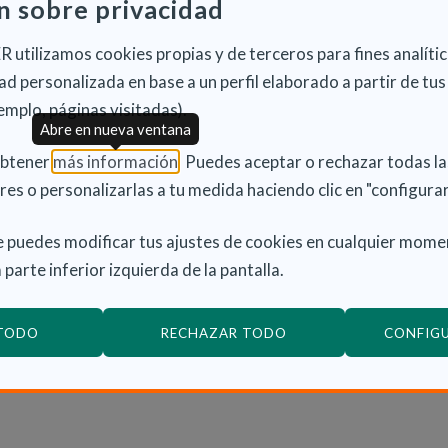
n sobre privacidad
ons of older people. While the emphasis within the
that a range of staff and services from non-care
 utilizamos cookies propias y de terceros para fines analític
t housing, have an important part to play.
d personalizada en base a un perfil elaborado a partir de tus
emplo, páginas visitadas).
Abre en nueva ventana
h level policy objectives vis a vis the UK
nd social care agenda and set these out within a
(Abre en nueva ventana)
obtener
más información
. Puedes aceptar o rechazar todas l
 to both enable more ‘personalised’ services that
res o personalizarlas a tu medida haciendo clic en "configurar
home and can achieve ‘care efficiencies’ by
 puedes modificar tus ajustes de cookies en cualquier mome
re interventions.
 parte inferior izquierda de la pantalla.
ommendations set out in the recent Inquiry report
tive examples of housing design and related care
 TODO
RECHAZAR TODO
CONFIG
e UK, including the development of Extra Care