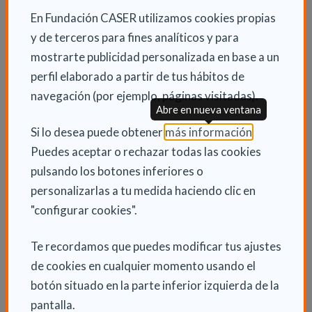
profesionales. Las tres entidades recuerdan que los
En Fundación CASER utilizamos cookies propias
profesionales sanitarios tienen una doble
y de terceros para fines analíticos y para
responsabilidad en la promoción de la vacunación:
mostrarte publicidad personalizada en base a un
recomendarla activamente a los pacientes en todos
perfil elaborado a partir de tus hábitos de
los niveles asistenciales -hospitalario, ambulatorio y
navegación (por ejemplo, páginas visitadas).
Abre en nueva ventana
de urgencias-, e incluirla expresamente en las notas de
(Abre en nu
alta hospitalaria o en los informes clínicos cuando
Si lo desea puede obtener
más información
.
corresponda.
Puedes aceptar o rechazar todas las cookies
pulsando los botones inferiores o
Asimismo, instan a los propios profesionales a
personalizarlas a tu medida haciendo clic en
vacunarse, como grupo con mayor riesgo de contraer
"configurar cookies".
y transmitir infecciones respiratorias. Su
inmunización contribuye a proteger también a los
Te recordamos que puedes modificar tus ajustes
pacientes, en especial a los más vulnerables.
de cookies en cualquier momento usando el
botón situado en la parte inferior izquierda de la
pantalla.