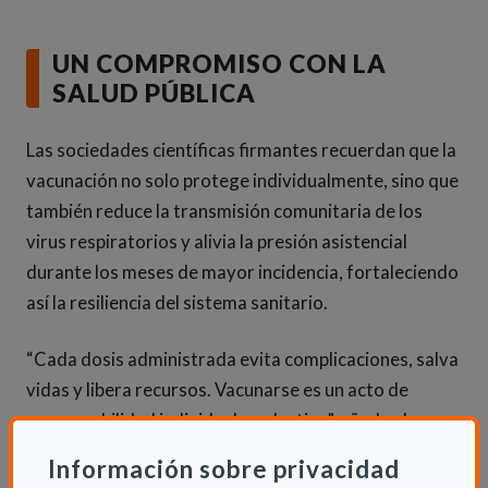
UN COMPROMISO CON LA
SALUD PÚBLICA
Las sociedades científicas firmantes recuerdan que la
vacunación no solo protege individualmente, sino que
también reduce la transmisión comunitaria de los
virus respiratorios y alivia la presión asistencial
durante los meses de mayor incidencia, fortaleciendo
así la resiliencia del sistema sanitario.
“Cada dosis administrada evita complicaciones, salva
vidas y libera recursos. Vacunarse es un acto de
responsabilidad individual y colectiva”, añade el
presidente de SEPAR. De ahí la importancia de que esa
Información sobre privacidad
inmunización llegue también a los propios