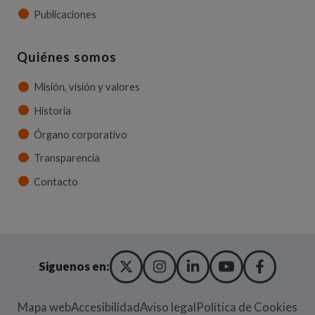
Publicaciones
Quiénes somos
Misión, visión y valores
Historia
Órgano corporativo
Transparencia
Contacto
X TWITTER
(ABRE EN NUEVA VENT
INSTAGRAM
(ABRE EN NUEVA V
LINKEDIN
(ABRE EN NUE
YOUTUBE
(ABRE EN
FACE
(ABRE
Siguenos en:
Mapa web
Accesibilidad
Aviso legal
Política de Cookies