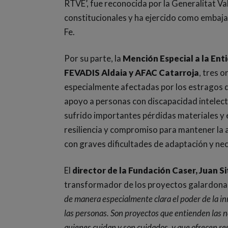
RTVE’, fue reconocida por la Generalitat Va
constitucionales y ha ejercido como embajad
Fe.
Por su parte, la
Mención Especial a la Enti
FEVADIS Aldaia y AFAC Catarroja
, tres 
especialmente afectadas por los estragos d
apoyo a personas con discapacidad intelec
sufrido importantes pérdidas materiales y
resiliencia y compromiso para mantener la 
con graves dificultades de adaptación y ne
El
director de la Fundación Caser, Juan S
transformador de los proyectos galardon
de manera especialmente clara el poder de la inn
las personas. Son proyectos que entienden las n
quienes cuidan y son cuidados, y que ofrecen re