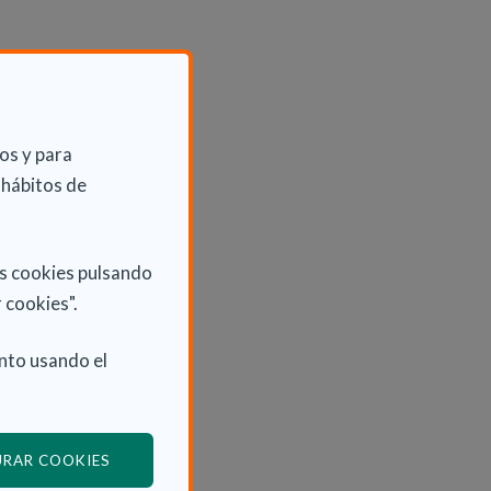
os y para
 hábitos de
as cookies pulsando
 cookies".
nto usando el
(ABRE EN VENTANA MODAL)
URAR COOKIES