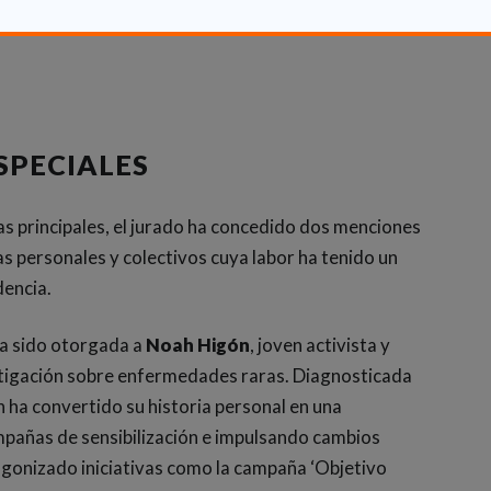
 sostenible y humano de atención domiciliaria.
SPECIALES
as principales, el jurado ha concedido dos menciones
s personales y colectivos cuya labor ha tenido un
dencia.
a sido otorgada a
Noah Higón
, joven activista y
estigación sobre enfermedades raras. Diagnosticada
 ha convertido su historia personal en una
mpañas de sensibilización e impulsando cambios
tagonizado iniciativas como la campaña ‘Objetivo