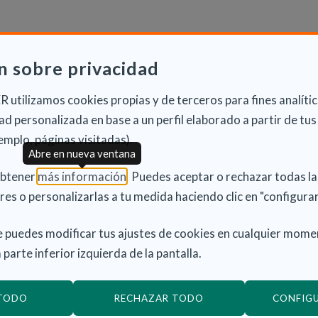
n sobre privacidad
ÍA PARA EL BIENESTAR DE
 utilizamos cookies propias y de terceros para fines analític
d personalizada en base a un perfil elaborado a partir de tus
lardón ha sido para el proyecto
“Cuidando a quienes
emplo, páginas visitadas).
propuesta que combina tecnología, apoyo emocional y
Abre en nueva ventana
da de las personas cuidadoras de mayores
(Abre en nueva ventana)
obtener
más información
. Puedes aceptar o rechazar todas l
res o personalizarlas a tu medida haciendo clic en "configurar
iciativa ofrece un servicio de acompañamiento
 puedes modificar tus ajustes de cookies en cualquier mome
para ayudar a los cuidadores a gestionar el estrés,
 parte inferior izquierda de la pantalla.
 emocional. Además de brindar contenidos
herramientas prácticas para el autocuidado y
 TODO
RECHAZAR TODO
CONFIG
efuerzan la capacidad de cuidado en el entorno