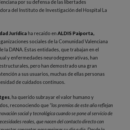
lenciana por su defensa de las libertades
ora del Instituto de Investigación del Hospital La
dad Jurídica
ha recaído en
ALDIS Paiporta,
organizaciones sociales de la Comunidad Valenciana
e la DANA. Estas entidades, que trabajan en el
tual y enfermedades neurodegenerativas, han
 estructurales, pero han demostrado una gran
atención a sus usuarios, muchas de ellas personas
cesidad de cuidados continuos.
itges
, ha querido subrayar el valor humano y
ados, reconociendo que
“los premios de este año reflejan
ovación social y tecnológica cuando se pone al servicio de
ecesidades reales, que nacen del contacto directo con
spuestas concretas para mejorar su día a día. Desde la