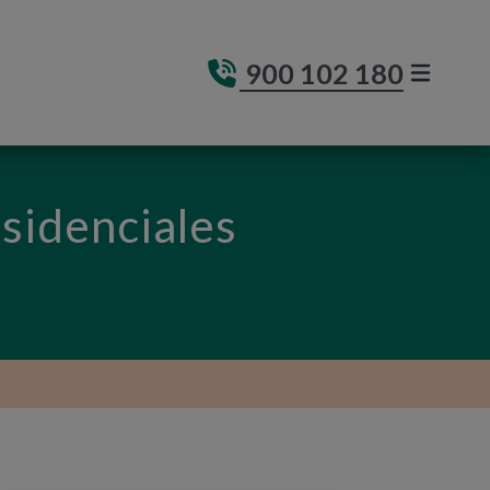
900 102 180
MENÚ DE
(ABRE E
esidenciales