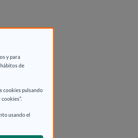
os y para
 hábitos de
as cookies pulsando
 cookies".
nto usando el