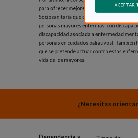
ACEPTAR
para ofrecer mejores servicios a los mayor
Sociosanitaria que clasifica en cinco perfiles
personas mayores enfermas; con discapacid
discapacidad asociada a enfermedad mental;
personas en cuidados paliativos). También h
que se pretende actuar contra estas enferm
vida de los mayores.
¿Necesitas orienta
Dependencia y