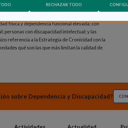
 TODO
RECHAZAR TODO
CONFIG
es recordando que existe un Plan Marco de Atención
 diferentes la población a la que va dirigido (las
ad física y dependencia funcional elevada; con
 personas con discapacidad intelectual; y las
izo referencia a la Estrategia de Cronicidad con la
edades qué son las que más limitan la calidad de
ción sobre Dependencia y Discapacidad?
CON
Actividades
Actualidad
Pu