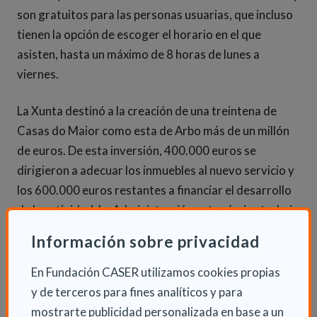
son gratuitos para las personas usuarias, que incluso
tienen la opción de escoger el horario en el que
asisten, hasta un máximo de 8 horas de lunes a
viernes.
La Xunta destinó a la creación de una treintena de
Casas do Maior como esta de Arbo más de un millón
de euros. De esta inversión, 400.000 euros se
dirigieron a adecuar los inmuebles al nuevo servicio y
los 600.000 euros restantes a financiar el desarrollo
de la actividad. La Administración autonómica trabaja
en una nueva convocatoria de ayudas que permitirá la
Información sobre privacidad
puesta en marcha de otras 30 equipaciones de este
tipo.
En Fundación CASER utilizamos cookies propias
y de terceros para fines analíticos y para
mostrarte publicidad personalizada en base a un