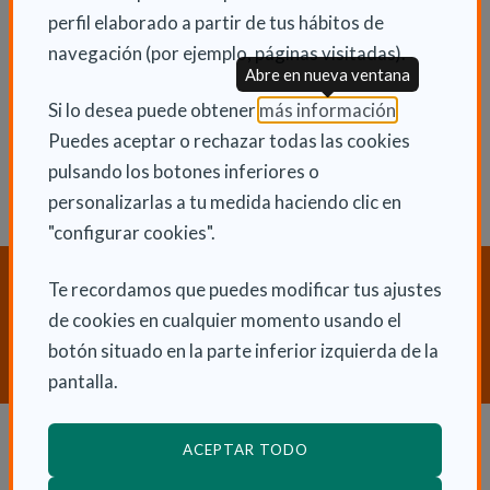
INFORMACIÓN ADICIONAL
perfil elaborado a partir de tus hábitos de
navegación (por ejemplo, páginas visitadas).
Mié 26 Junio 2019
Abre en nueva ventana
Actualidad
(Abre en nu
Si lo desea puede obtener
más información
.
Puedes aceptar o rechazar todas las cookies
pulsando los botones inferiores o
personalizarlas a tu medida haciendo clic en
"configurar cookies".
¿Necesitas orientación sobre
Te recordamos que puedes modificar tus ajustes
Dependencia y Discapacidad?
de cookies en cualquier momento usando el
botón situado en la parte inferior izquierda de la
CONTACTA CON NOSOTROS
pantalla.
ACEPTAR TODO
Dependencia y autonomía