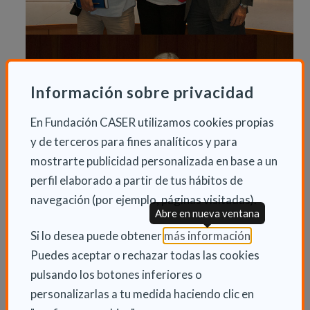
Información sobre privacidad
En Fundación CASER utilizamos cookies propias
y de terceros para fines analíticos y para
mostrarte publicidad personalizada en base a un
perfil elaborado a partir de tus hábitos de
navegación (por ejemplo, páginas visitadas).
Abre en nueva ventana
(Abre en nu
Si lo desea puede obtener
más información
.
Puedes aceptar o rechazar todas las cookies
pulsando los botones inferiores o
personalizarlas a tu medida haciendo clic en