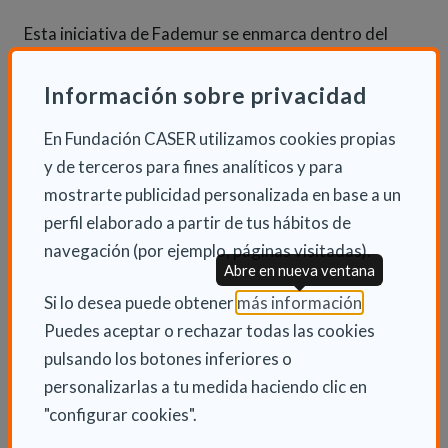
Esta iniciativa de Fademur se enmarca dentro del
trabajo con personas mayores que la organización ha
intensificado a raíz de la crisis sanitaria que vivimos.
Información sobre privacidad
La federación de mujeres rurales está haciendo
En Fundación CASER utilizamos cookies propias
hincapié en esta área que ya venía desarrollando a
y de terceros para fines analíticos y para
través de diversos programas dirigidos a la tercera
mostrarte publicidad personalizada en base a un
edad, como Cuidándonos para un Futuro Mejor,
perfil elaborado a partir de tus hábitos de
financiado por el Ministerio de Sanidad, Consumo y
navegación (por ejemplo, páginas visitadas).
Bienestar Social.
Abre en nueva ventana
(Abre en nu
Si lo desea puede obtener
más información
.
Puedes aceptar o rechazar todas las cookies
pulsando los botones inferiores o
personalizarlas a tu medida haciendo clic en
INFORMACIÓN ADICIONAL
"configurar cookies".