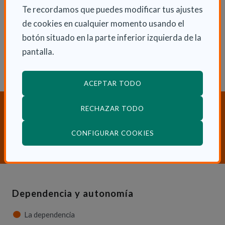
Lun 4 Mayo 2020
Te recordamos que puedes modificar tus ajustes
Actualidad
de cookies en cualquier momento usando el
botón situado en la parte inferior izquierda de la
pantalla.
ACEPTAR TODO
¿Necesitas orientación sobre
RECHAZAR TODO
Dependencia y Discapacidad?
(ABRE EN VENTANA
CONFIGURAR COOKIES
CONTACTA CON NOSOTROS
Dependencia y autonomía
La dependencia