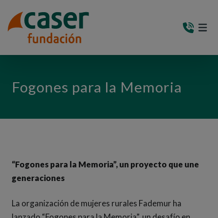
PASAR AL CONTENIDO PRINCIPAL
MEN
(AB
Fogones para la Memoria
“Fogones para la Memoria”, un proyecto que une
generaciones
La organización de mujeres rurales Fademur ha
lanzado “Fogones para la Memoria”, un desafío en