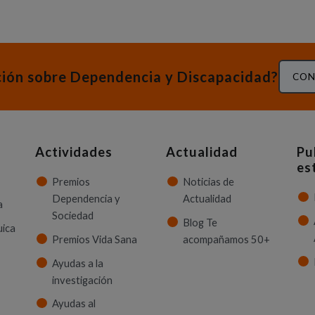
ción sobre Dependencia y Discapacidad?
CON
Actividades
Actualidad
Pu
es
Premios
Noticias de
Dependencia y
Actualidad
a
Sociedad
Blog Te
uica
Premios Vida Sana
acompañamos 50+
Ayudas a la
investigación
Ayudas al