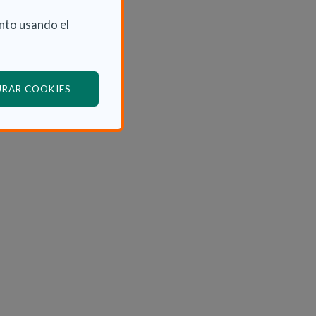
nto usando el
(ABRE EN VENTANA MODAL)
URAR COOKIES