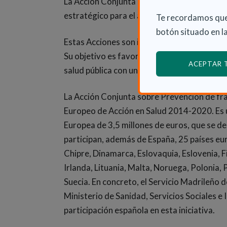
La Acción Conjunta Europea sobre fragilida
estratégico para el abordaje preventivo de l
Te recordamos que
botón situado en la
Estas Acciones son instrumentos de cooper
Su objetivo es favorecer la colaboración e
ACEPTAR
salud pública con una verdadera dimensión
La Acción Conjunta sobre Prevención de fr
Europeo de Acción en Salud 2014-2020. Es u
Europea de 3,5 millones de euros, que se de
participan, además de España, 25 países eur
Chipre, Dinamarca, Eslovaquia, Eslovenia, Fi
Irlanda, Lituania, Malta, Noruega, Polonia,
Suecia. En concreto, el Servicio Madrileño 
Ministerio de Sanidad, Servicios Sociales e 
participación española en esta iniciativa.