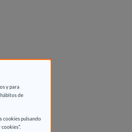
os y para
 hábitos de
as cookies pulsando
 cookies".