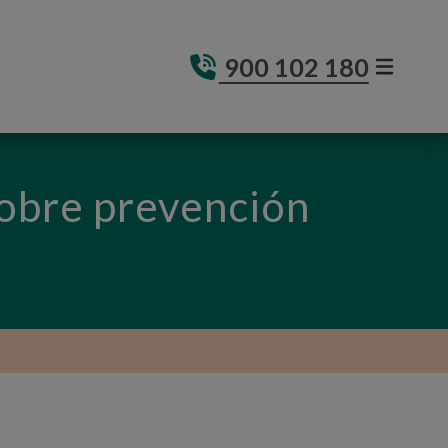
900 102 180
MENÚ DE
(ABRE E
sobre prevención