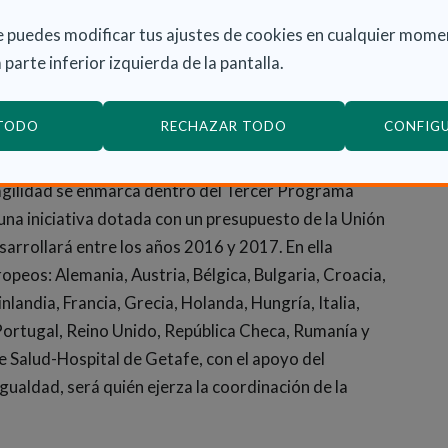
d tiene como objetivo construir un marco
a fragilidad a nivel europeo.
 puedes modificar tus ajustes de cookies en cualquier mome
 parte inferior izquierda de la pantalla.
ación que generan un valor añadido a nivel europeo.
ntre los Estados para ayudar a resolver problemas de
 TODO
RECHAZAR TODO
CONFIG
 europea.
agilidad se enmarca dentro del Tercer Programa
na iniciativa dotada con un presupuesto de la Unión
sarrollará entre los años 2016 y 2017. En ella
opeos: Alemania, Austria, Bélgica, Bulgaria, Croacia,
nlandia, Francia, Grecia, Holanda, Hungría, Italia,
 Portugal, Reino Unido, República Checa, Rumanía y
de Salud-Hospital de Getafe, con el apoyo del
Igualdad, será quién ejerza la coordinación de la