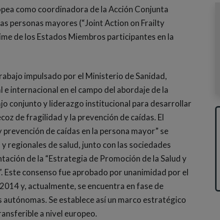
ropea como coordinadora de la Acción Conjunta
as personas mayores (“Joint Action on Frailty
ime de los Estados Miembros participantes en la
trabajo impulsado por el Ministerio de Sanidad,
l e internacional en el campo del abordaje de la
jo conjunto y liderazgo institucional para desarrollar
oz de fragilidad y la prevención de caídas. El
 prevención de caídas en la persona mayor” se
 y regionales de salud, junto con las sociedades
ntación de la “Estrategia de Promoción de la Salud y
”. Este consenso fue aprobado por unanimidad por el
e 2014 y, actualmente, se encuentra en fase de
s autónomas. Se establece así un marco estratégico
ransferible a nivel europeo.