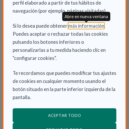
habitantes, tal y como establece la normativa estatal.
perfil elaborado a partir de tus hábitos de
navegación (por ejemplo, páginas visitadas).
Abre en nueva ventana
La Orden Foral 476/2018, de 19 de diciembre, regula
las condiciones y precisa los requisitos a los que está
(Abre en nu
Si lo desea puede obtener
más información
.
condicionada la ayuda, tanto de la persona
Puedes aceptar o rechazar todas las cookies
beneficiaria como de la cuidadora profesional. Las
pulsando los botones inferiores o
cuantías máximas y mínimas de estas ayudas ya se
personalizarlas a tu medida haciendo clic en
incrementaron entonces entre un 45 % y un 140 %
"configurar cookies".
respecto a las que había con anterioridad.
Te recordamos que puedes modificar tus ajustes
de cookies en cualquier momento usando el
botón situado en la parte inferior izquierda de la
pantalla.
ACEPTAR TODO
INFORMACIÓN ADICIONAL