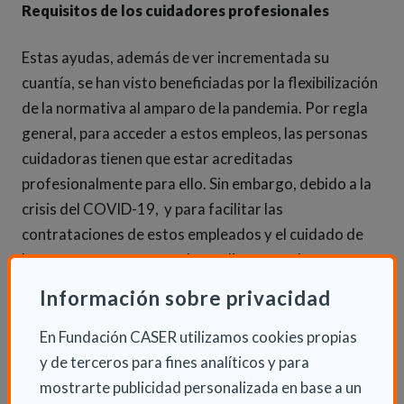
Requisitos de los cuidadores profesionales
Estas ayudas, además de ver incrementada su
cuantía, se han visto beneficiadas por la flexibilización
de la normativa al amparo de la pandemia. Por regla
general, para acceder a estos empleos, las personas
cuidadoras tienen que estar acreditadas
profesionalmente para ello. Sin embargo, debido a la
crisis del COVID-19, y para facilitar las
contrataciones de estos empleados y el cuidado de
las personas menores y dependientes, se ha
establecido que, si no hay empleados o empleadas
Información sobre privacidad
con acreditación, se pueda contratar a quien no lo
esté e incluso a familiares. Una vez finalice el estado
En Fundación CASER utilizamos cookies propias
de alarma, esta libertad de contratación quedará
y de terceros para fines analíticos y para
reducida a municipios por debajo de los 5.000
mostrarte publicidad personalizada en base a un