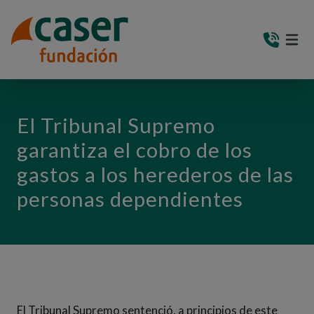
PASAR AL CONTENIDO PRINCIPAL
MEN
(AB
El Tribunal Supremo
garantiza el cobro de los
gastos a los herederos de las
personas dependientes
El Tribunal Supremo sentenció, a principios de este