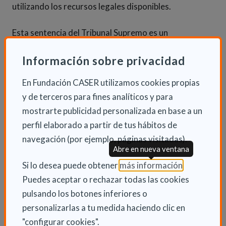
utilizando los recursos legales disponibles.
Esta sentencia del Tribunal Supremo es un
recordatorio de la importancia de garantizar un
Información sobre privacidad
acceso rápido y justo a las prestaciones de
dependencia para todos los ciudadanos. La PMP
En Fundación CASER utilizamos cookies propias
reconoce que refuerza la necesidad de una mayor
y de terceros para fines analíticos y para
colaboración entre las administraciones para hacer
mostrarte publicidad personalizada en base a un
frente a este desafío social tan importante para los
perfil elaborado a partir de tus hábitos de
ciudadanos.
navegación (por ejemplo, páginas visitadas).
Abre en nueva ventana
(Abre en nu
Si lo desea puede obtener
más información
.
INFORMACIÓN ADICIONAL
Puedes aceptar o rechazar todas las cookies
Jue 25 Abril 2024
pulsando los botones inferiores o
Actualidad
personalizarlas a tu medida haciendo clic en
"configurar cookies".