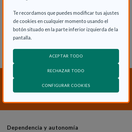
Te recordamos que puedes modificar tus ajustes
ENLACES RELACIONADOS
de cookies en cualquier momento usando el
botón situado en la parte inferior izquierda de la
Consulta otras Noticias de Actualidad
pantalla.
ACEPTAR TODO
RECHAZAR TODO
¿Necesitas orientación sobre
Dependencia y Discapacidad?
(ABRE EN VENTANA
CONFIGURAR COOKIES
CONTACTA CON NOSOTROS
Dependencia y autonomía