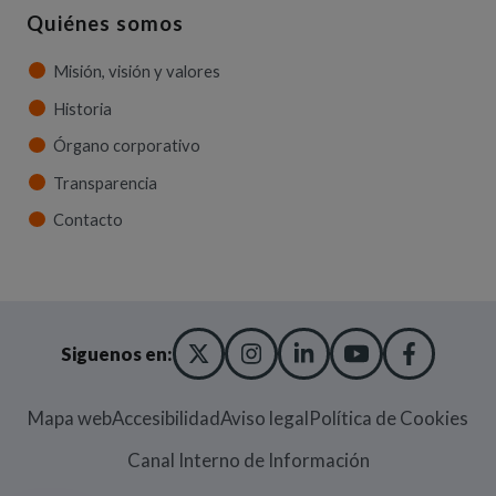
Quiénes somos
Misión, visión y valores
Historia
Órgano corporativo
Transparencia
Contacto
X TWITTER
(ABRE EN NUEVA VENT
INSTAGRAM
(ABRE EN NUEVA V
LINKEDIN
(ABRE EN NUE
YOUTUBE
(ABRE EN
FACE
(ABRE
Siguenos en:
Mapa web
Accesibilidad
Aviso legal
Política de Cookies
(Abre en nueva
Canal Interno de Información