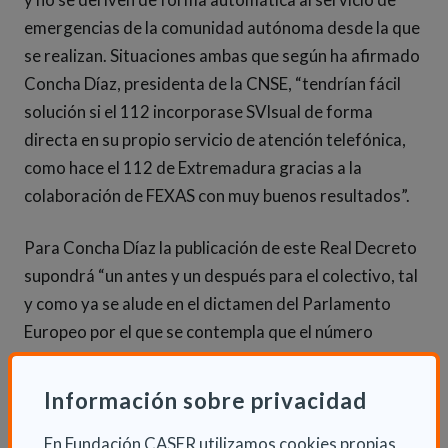
emergencias de la comunidad autónoma desde la que
se realizan. Situaciones ambas que según ha afirmado
Concha Díaz, presidenta de la CNSE, “tendrían fácil
solución si el 112 incorporase SVIsual de forma
directa en su propio servicio de atención telefónica,
como hace el 112 de Extremadura gracias a la
colaboración de FEXAS con muy buenos resultados”.
Para Concha Díaz la publicación de este Real Decreto
supondrá “un antes y un después para el colectivo, tal
y como ya se alude en el dictamen del Parlamento
Europeo por el que se contempla que el número
universal de emergencia 112 debe ser accesible a
través de mensajes de texto y lengua de signos, y al
Información sobre privacidad
del Parlamento Español que, en la misma línea que el
europeo, también instó a que se incluyera‎ la lengua de
En Fundación CASER utilizamos cookies propias