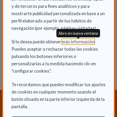
signos en este servicio”.
y de terceros para fines analíticos y para
mostrarte publicidad personalizada en base a un
perfil elaborado a partir de tus hábitos de
navegación (por ejemplo, páginas visitadas).
INFORMACIÓN ADICIONAL
Abre en nueva ventana
(Abre en nu
Si lo desea puede obtener
más información
.
Mar 14 Enero 2020
Puedes aceptar o rechazar todas las cookies
Actualidad
pulsando los botones inferiores o
personalizarlas a tu medida haciendo clic en
"configurar cookies".
Te recordamos que puedes modificar tus ajustes
de cookies en cualquier momento usando el
¿Necesitas orientación sobre
botón situado en la parte inferior izquierda de la
Dependencia y Discapacidad?
pantalla.
CONTACTA CON NOSOTROS