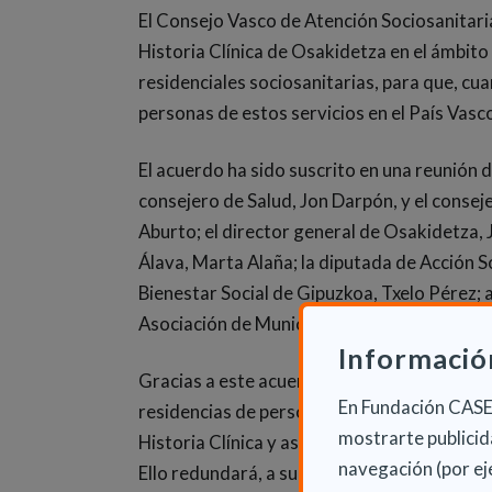
El Consejo Vasco de Atención Sociosanitaria
Historia Clínica de Osakidetza en el ámbit
residenciales sociosanitarias, para que, cua
personas de estos servicios en el País Vasc
El acuerdo ha sido suscrito en una reunión 
consejero de Salud, Jon Darpón, y el consej
Aburto; el director general de Osakidetza, J
Álava, Marta Alaña; la diputada de Acción So
Bienestar Social de Gipuzkoa, Txelo Pérez
Asociación de Municipios Vascos (EUDEL).
Informació
Gracias a este acuerdo, los profesionales s
En Fundación CASER
residencias de personas mayores y unidades
mostrarte publicida
Historia Clínica y así tener un conocimiento 
navegación (por ej
Ello redundará, a su vez, en una mejora dia