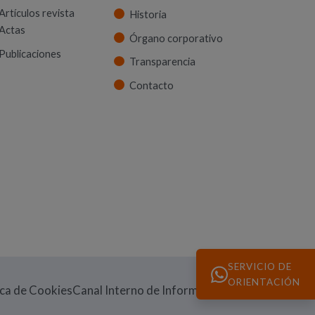
Artículos revista
Historia
Actas
Órgano corporativo
Publicaciones
Transparencia
Contacto
SERVICIO DE
ORIENTACIÓN
(Abre en nueva v
ica de Cookies
Canal Interno de Información