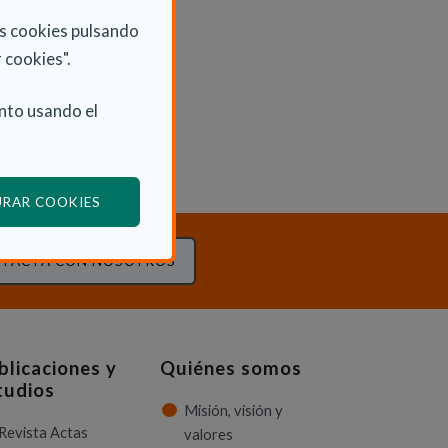
as cookies pulsando
 cookies".
nto usando el
(ABRE EN VENTANA MODAL)
URAR COOKIES
TACTA CON NOSOTROS
blicaciones y
Quiénes somos
tudios
Misión, visión y
Revista Actas
valores