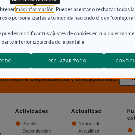
itarios y de Osakidetza.
(Abre en nueva ventana)
obtener
más información
. Puedes aceptar o rechazar todas l
res o personalizarlas a tu medida haciendo clic en "configurar
scripción de los pertinentes convenios de
ciones Públicas y entidades gestoras
 puedes modificar tus ajustes de cookies en cualquier mome
rlo.
 parte inferior izquierda de la pantalla.
 TODO
RECHAZAR TODO
CONFIG
ción sobre Dependencia y Discapacidad?
CON
Actividades
Actualidad
Pu
es
Premios
Noticias de
Dependencia y
Actualidad
a