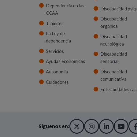
Dependencia en las
Discapacidad psíq
CCAA
Discapacidad
Trámites
orgánica
La Ley de
Discapacidad
dependencia
neurológica
Servicios
Discapacidad
Ayudas económicas
sensorial
Autonomía
Discapacidad
comunicativa
Cuidadores
Enfermedades rar
X TWITTER
(ABRE EN NUEVA
INSTAGRA
(ABRE EN N
LINKED
(ABRE 
YO
(AB
Siguenos en: