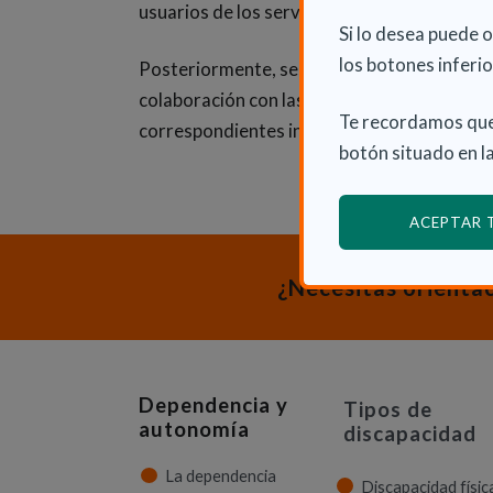
usuarios de los servicios sociales, sociosan
Si lo desea puede 
los botones inferio
Posteriormente, se pretende promover la su
colaboración con las diferentes Administra
Te recordamos que
correspondientes interesadas en desarrolla
botón situado en la
ACEPTAR
¿Necesitas orienta
Dependencia y
Tipos de
autonomía
discapacidad
La dependencia
Discapacidad físic