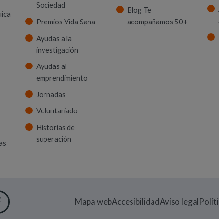
Sociedad
Blog Te
uica
Premios Vida Sana
acompañamos 50+
Ayudas a la
investigación
Ayudas al
emprendimiento
Jornadas
Voluntariado
Historias de
superación
as
 VENTANA)
M
UEVA VENTANA)
IN
EN NUEVA VENTANA)
UTUBE
RE EN NUEVA VENTANA)
FACEBOOK
(ABRE EN NUEVA VENTANA)
Mapa web
Accesibilidad
Aviso legal
Polít