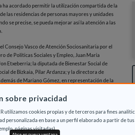
 ha acordado permitir la utilización compartida de la
o de las residencias de personas mayores y unidades
ndo se precise, se pueda mejorar así la atención a las
o.
del Consejo Vasco de Atención Sociosanitaria por el
ero de Políticas Sociales y Empleo, Juan María
on Etxeberria; la diputada de Bienestar Social de
cial de Bizkaia, Pilar Ardanza; y la directora de
; además de Mariano Gómez, en representación de la
n sobre privacidad
anitarios que atiendan a estas personas en las
 utilizamos cookies propias y de terceros para fines analític
 residenciales sociosanitarias, podrán acceder a la
d personalizada en base a un perfil elaborado a partir de tus
ágil y actualizado de la Historia Clínica del paciente.
emplo, páginas visitadas).
gnóstica y de tratamiento para todos los pacientes-
Abre en nueva ventana