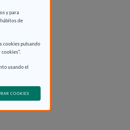
os y para
 hábitos de
as cookies pulsando
 cookies".
nto usando el
(ABRE EN VENTANA MODAL)
URAR COOKIES