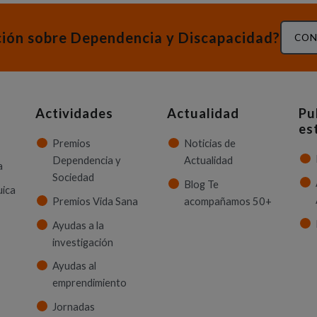
ción sobre Dependencia y Discapacidad?
CON
Actividades
Actualidad
Pu
es
Premios
Noticias de
Dependencia y
Actualidad
a
Sociedad
Blog Te
uica
Premios Vida Sana
acompañamos 50+
Ayudas a la
investigación
Ayudas al
emprendimiento
Jornadas