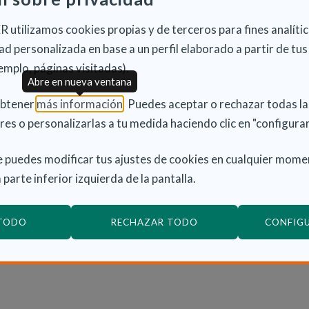
idenciales y 18 en centros de día.
 utilizamos cookies propias y de terceros para fines analític
tegral, personalizada y adaptada a las necesidades de
d personalizada en base a un perfil elaborado a partir de tus
ta con 2.326 plazas de carácter residencial y 962 en
emplo, páginas visitadas).
 se irán incrementando a lo largo de los próximos
Abre en nueva ventana
(Abre en nueva ventana)
obtener
más información
. Puedes aceptar o rechazar todas l
res o personalizarlas a tu medida haciendo clic en "configurar
 220 centros sociales para personas mayores, que
población mayor de 65 años de la comunidad, y el
 puedes modificar tus ajustes de cookies en cualquier mome
pasado año atendió a casi 4.000 ciudadanos.
 parte inferior izquierda de la pantalla.
iciando del Servicio de Ayuda a Domicilio (SAD) del
 TODO
RECHAZAR TODO
CONFIG
ientes reciben mensualmente algún servicio de la
l IMAS.