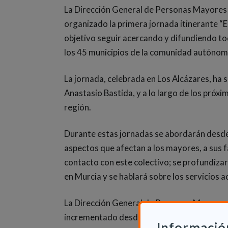
La Dirección General de Personas Mayores d
organizado la primera jornada itinerante “E
objetivo seguir acercando y difundiendo to
los 45 municipios de la comunidad autónom
La jornada, celebrada en Los Alcázares, ha s
Anastasio Bastida, y a lo largo de los próx
región.
Durante estas jornadas se abordarán desde u
aspectos que afectan a los mayores, a sus f
contacto con este colectivo; se profundizar
en Murcia y se hablará sobre los servicios a
La Dirección General de Personas Mayores d
incrementado desde el pasado mes de ener
Informació