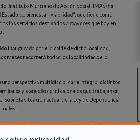
el Instituto Murciano de Acción Social (IMAS) ha
l Estado de bienestar: viabilidad”, que tiene como
dos los servicios destinados a mayores que hay en
a.
ido inaugurada por el alcalde de dicha localidad,
imos meses recorrerá todas las localidades de la
na perspectiva multidisciplinar e integral distintos
amiliares y a aquellos profesionales que trabajan en
á sobre la situación actual de la Ley de Dependencia
ctuales.
el Instituto Murciano de Acción Social (IMAS) ha
o de 2014 en 90 el número de plazas para mayores
n sobre privacidad