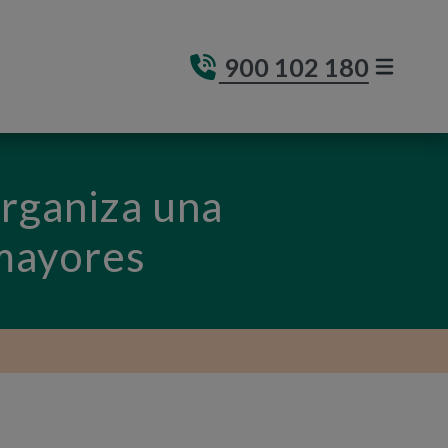
900 102 180
MENÚ DE
(ABRE E
organiza una
 mayores