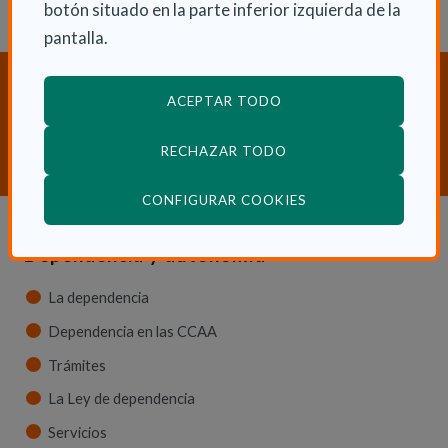
botón situado en la parte inferior izquierda de la
pantalla.
¿Necesitas orientación sobre
ACEPTAR TODO
Dependencia y Discapacidad?
CONTACTA CON NOSOTROS
RECHAZAR TODO
(ABRE EN VENTANA
CONFIGURAR COOKIES
Dependencia y autonomía
La dependencia
Dependencia en las CCAA
Trámites
La Ley de dependencia
Servicios