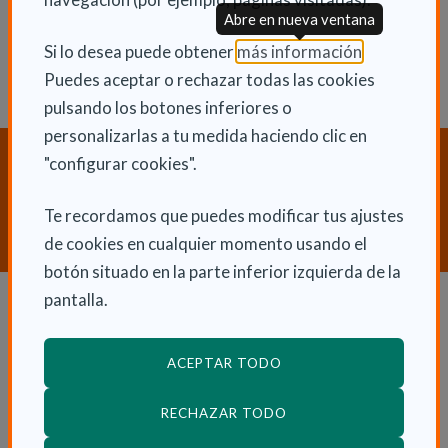
Abre en nueva ventana
(Abre en nu
Si lo desea puede obtener
más información
.
Puedes aceptar o rechazar todas las cookies
pulsando los botones inferiores o
personalizarlas a tu medida haciendo clic en
¿Necesitas orientación sobre
"configurar cookies".
Dependencia y Discapacidad?
Te recordamos que puedes modificar tus ajustes
CONTACTA CON NOSOTROS
de cookies en cualquier momento usando el
botón situado en la parte inferior izquierda de la
pantalla.
Dependencia y autonomía
ACEPTAR TODO
La dependencia
Dependencia en las CCAA
RECHAZAR TODO
Trámites