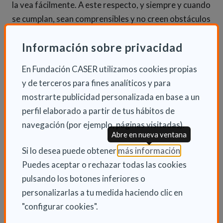
la vea fácilmente. A este respecto, y siempre y cuando
se cumplan, sean comprensibles y no creen obstáculos
a la libre circulación de mercancías, también se
Información sobre privacidad
permite la utilización de pictogramas, símbolos o el
sistema de semáforo (Verde-Adecuado, Amarillo-
En Fundación CASER utilizamos cookies propias
Precaución, Rojo-Inadecuado)”, señala la Dra. Calleja.
y de terceros para fines analíticos y para
mostrarte publicidad personalizada en base a un
Todos los productos alimenticios, incluidos los que
perfil elaborado a partir de tus hábitos de
producen empresas de catering, así como a los
navegación (por ejemplo, páginas visitadas).
comercializados a distancia, deberán incluir en el
Abre en nueva ventana
etiquetado la información nutricional obligatoria en el
(Abre en nu
Si lo desea puede obtener
más información
.
formato indicado.
Puedes aceptar o rechazar todas las cookies
pulsando los botones inferiores o
Como excepción, el Reglamento 1169/2011 recoge
personalizarlas a tu medida haciendo clic en
los alimentos que no están obligados a facilitar esta
"configurar cookies".
información (productos sin transformar o curados