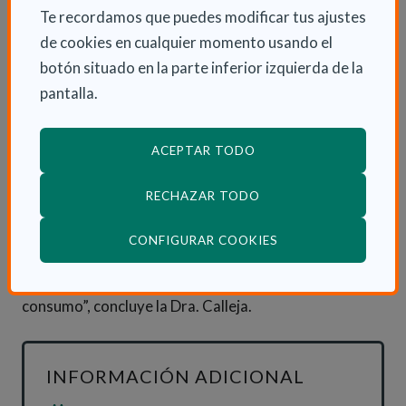
que incluyen un solo ingrediente, el agua, sal,
Te recordamos que puedes modificar tus ajustes
especias, té, vinagres, aditivos alimentarios, bebidas
de cookies en cualquier momento usando el
con grado alcohólico volumétrico superior a 1,2 %, los
botón situado en la parte inferior izquierda de la
alimentos en envases cuya superficie mayor es
pantalla.
inferior a 25 cm2 (como mermeladas o mantequillas
de hostelería), etc.). “Dentro del grupo de alimentos
ACEPTAR TODO
exentos de declarar la información nutricional, se
recogen los no envasados, aunque si el productor lo
RECHAZAR TODO
considera oportuno, podrán facilitar voluntariamente
el valor energético, o bien al valor energético y
(ABRE EN VENTANA
CONFIGURAR COOKIES
cantidad de grasas, grasas saturadas, azúcares y sal,
y expresarse sólo por porciones o por unidades de
consumo”, concluye la Dra. Calleja.
INFORMACIÓN ADICIONAL