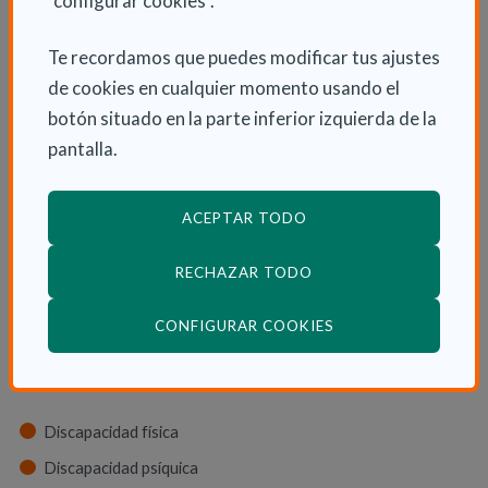
"configurar cookies".
Dependencia y autonomía
La dependencia
Te recordamos que puedes modificar tus ajustes
de cookies en cualquier momento usando el
Dependencia en las CCAA
botón situado en la parte inferior izquierda de la
Trámites
pantalla.
La Ley de dependencia
Servicios
ACEPTAR TODO
Ayudas económicas
Autonomía
RECHAZAR TODO
Cuidadores
(ABRE EN VENTANA
CONFIGURAR COOKIES
Tipos de discapacidad
Discapacidad física
Discapacidad psíquica