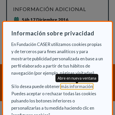
INFORMACIÓN ADICIONAL
Sáb 17 Diciembre 2016
Actualidad
Información sobre privacidad
En Fundación CASER utilizamos cookies propias
y de terceros para fines analíticos y para
mostrarte publicidad personalizada en base a un
perfil elaborado a partir de tus hábitos de
¿Necesitas orientación sobre
navegación (por ejemplo, páginas visitadas).
Abre en nueva ventana
Dependencia y Discapacidad?
(Abre en nu
Si lo desea puede obtener
más información
.
CONTACTA CON NOSOTROS
Puedes aceptar o rechazar todas las cookies
pulsando los botones inferiores o
personalizarlas a tu medida haciendo clic en