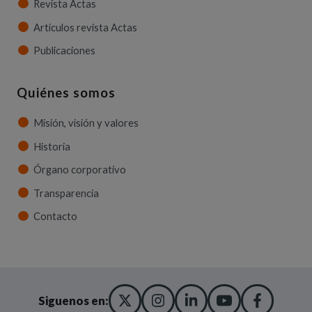
Revista Actas
Artículos revista Actas
Publicaciones
Quiénes somos
Misión, visión y valores
Historia
Órgano corporativo
Transparencia
Contacto
X TWITTER
(ABRE EN NUEVA VENT
INSTAGRAM
(ABRE EN NUEVA V
LINKEDIN
(ABRE EN NUE
YOUTUBE
(ABRE EN
FACE
(ABRE
Siguenos en: