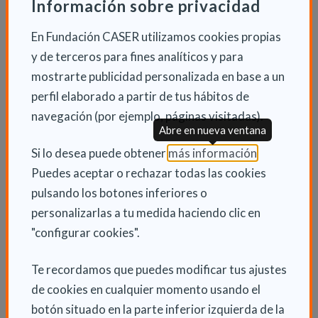
Información sobre privacidad
salud expertos en el movimiento y en el ejercicio
terapéutico que contribuyen a desarrollar y
En Fundación CASER utilizamos cookies propias
promocionar en la población la importancia del
y de terceros para fines analíticos y para
deporte y de la actividad física regular, especialmente
mostrarte publicidad personalizada en base a un
entre los más jóvenes y los más mayores, para
perfil elaborado a partir de tus hábitos de
mejorar la calidad de vida.
navegación (por ejemplo, páginas visitadas).
Abre en nueva ventana
(Abre en nu
Si lo desea puede obtener
más información
.
INFORMACIÓN ADICIONAL
Puedes aceptar o rechazar todas las cookies
pulsando los botones inferiores o
Jue 2 Noviembre 2017
personalizarlas a tu medida haciendo clic en
Actualidad
"configurar cookies".
Te recordamos que puedes modificar tus ajustes
de cookies en cualquier momento usando el
botón situado en la parte inferior izquierda de la