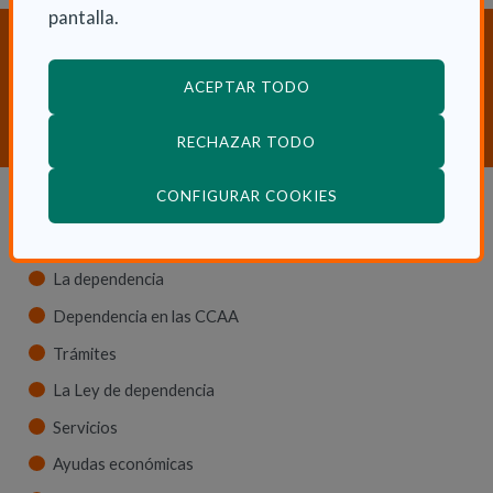
pantalla.
¿Necesitas orientación sobre
Dependencia y Discapacidad?
ACEPTAR TODO
CONTACTA CON NOSOTROS
RECHAZAR TODO
(ABRE EN VENTANA
CONFIGURAR COOKIES
Dependencia y autonomía
La dependencia
Dependencia en las CCAA
Trámites
La Ley de dependencia
Servicios
Ayudas económicas