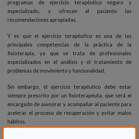
programas de ejercicio terapéutico seguro y
especializado, y ofrecen al paciente las
recomendaciones apropiadas.
Y es que el ejercicio terapéutico es una de las
principales competencias de la práctica de la
fisioterapia, ya que se trata de profesionales
especializados en el análisis y el tratamiento de
problemas de movimiento y funcionalidad.
Sin embargo, el ejercicio terapéutico debe estar
siempre prescrito por un fisioterapeuta, que será el
encargado de asesorar y acompañar al paciente para
acelerar el proceso de recuperación y evitar malos
hábitos.
Además, los fisioterapeutas son profesionales de la