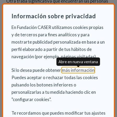
Otra traba significativa que encuentran las personas
mayores para adaptar sus casas son sus propios hijos,
Información sobre privacidad
que como aseguran las gerontólogas en este
documento, “pueden suponer una barrera en las
En Fundación CASER utilizamos cookies propias
decisiones de compra de los padres ya mayores, y no
y de terceros para fines analíticos y para
autorizar o validar la reforma propuesta”.
mostrarte publicidad personalizada en base a un
perfil elaborado a partir de tus hábitos de
navegación (por ejemplo, páginas visitadas).
INFORMACIÓN ADICIONAL
Abre en nueva ventana
Jue 21 Marzo 2024
(Abre en nu
Si lo desea puede obtener
más información
.
Actualidad
Puedes aceptar o rechazar todas las cookies
pulsando los botones inferiores o
personalizarlas a tu medida haciendo clic en
"configurar cookies".
ENLACES RELACIONADOS
Te recordamos que puedes modificar tus ajustes
Consulta otras Noticias de Actualidad