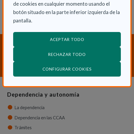
de cookies en cualquier momento usando el
botón situado en la parte inferior izquierda de la
pantalla.
ACEPTAR TODO
¿Necesitas orientación sobre
Dependencia y Discapacidad?
RECHAZAR TODO
CONTACTA CON NOSOTROS
(ABRE EN VENTANA
CONFIGURAR COOKIES
Dependencia y autonomía
La dependencia
Dependencia en las CCAA
Trámites