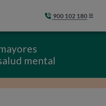
900 102 180
MENÚ DE
(ABRE E
s mayores
salud mental