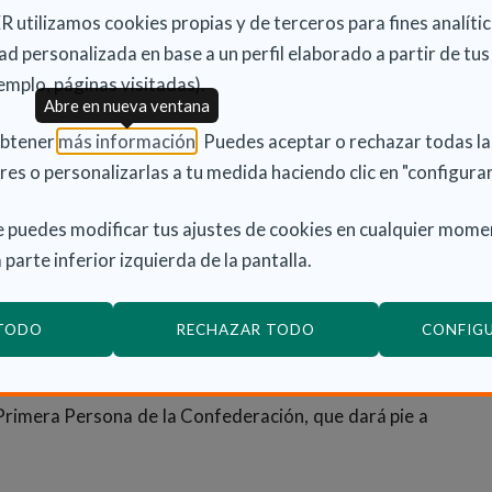
 utilizamos cookies propias y de terceros para fines analític
stancias, recuperar las riendas de su vida y sentirse
d personalizada en base a un perfil elaborado a partir de tus
emplo, páginas visitadas).
Abre en nueva ventana
tar que la sociedad está formada por un conjunto
(Abre en nueva ventana)
obtener
más información
. Puedes aceptar o rechazar todas l
 es positiva y que el derecho a vivir en igualdad y a
res o personalizarlas a tu medida haciendo clic en "configurar
ial es cosa de todos”. Y añade: “Sin ser expertos
 de las personas con trastorno mental. Es cuestión de
 puedes modificar tus ajustes de cookies en cualquier mome
mutuamente”.
 parte inferior izquierda de la pantalla.
l de la Salud Mental
 TODO
RECHAZAR TODO
CONFIG
a se ha organizado una jornada que tendrá lugar el
La jornada arrancará con la lectura de un Manifiesto
Primera Persona de la Confederación, que dará pie a