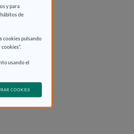
os y para
 hábitos de
as cookies pulsando
 cookies".
nto usando el
(ABRE EN VENTANA MODAL)
URAR COOKIES