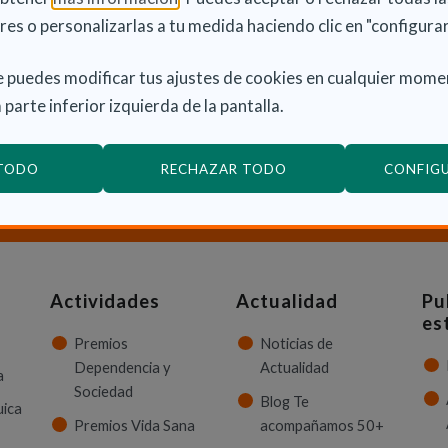
res o personalizarlas a tu medida haciendo clic en "configurar
 puedes modificar tus ajustes de cookies en cualquier mome
 parte inferior izquierda de la pantalla.
 TODO
RECHAZAR TODO
CONFIG
ción sobre Dependencia y Discapacidad?
CON
Actividades
Actualidad
Pu
es
Premios
Noticias de
Dependencia y
Actualidad
a
Sociedad
Blog Te
uica
Premios Vida Sana
acompañamos 50+