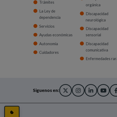
Trámites
orgánica
La Ley de
Discapacidad
dependencia
neurológica
Servicios
Discapacidad
Ayudas económicas
sensorial
Autonomía
Discapacidad
comunicativa
Cuidadores
Enfermedades rar
X TWITTER
(ABRE EN NUEVA
INSTAGRA
(ABRE EN N
LINKED
(ABRE 
YO
(AB
Siguenos en:
CONFIGURACIÓN DE COOKIES
(ABRE EN VENTANA MODAL)