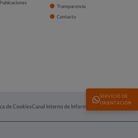
Publicaciones
Transparencia
Contacto
SERVICIO DE
ORIENTACIÓN
(Abre en nueva v
ica de Cookies
Canal Interno de Información