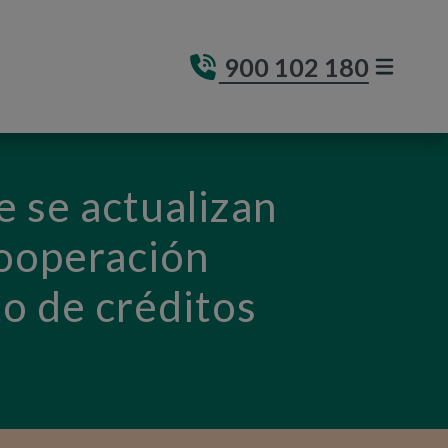
900 102 180
MENÚ DE
(ABRE E
e se actualizan
Cooperación
to de créditos