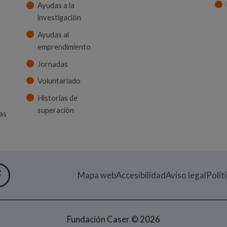
Ayudas a la
investigación
Ayudas al
emprendimiento
Jornadas
Voluntariado
Historias de
superación
as
 VENTANA)
M
UEVA VENTANA)
IN
EN NUEVA VENTANA)
UTUBE
RE EN NUEVA VENTANA)
FACEBOOK
(ABRE EN NUEVA VENTANA)
Mapa web
Accesibilidad
Aviso legal
Polít
Fundación Caser © 2026