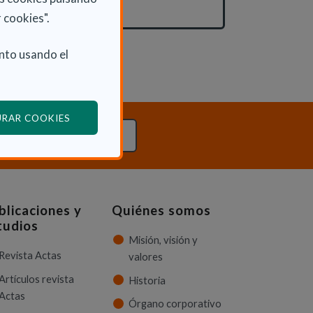
Actualidad
 cookies".
nto usando el
(ABRE EN VENTANA MODAL)
URAR COOKIES
TACTA CON NOSOTROS
blicaciones y
Quiénes somos
tudios
Misión, visión y
Revista Actas
valores
Artículos revista
Historia
Actas
Órgano corporativo