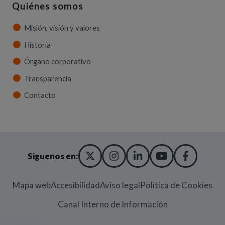
Quiénes somos
Misión, visión y valores
Historia
Órgano corporativo
Transparencia
Contacto
X TWITTER
(ABRE EN NUEVA VENT
INSTAGRAM
(ABRE EN NUEVA V
LINKEDIN
(ABRE EN NUE
YOUTUBE
(ABRE EN
FACE
(ABRE
Siguenos en:
Mapa web
Accesibilidad
Aviso legal
Política de Cookies
(Abre en nueva
Canal Interno de Información