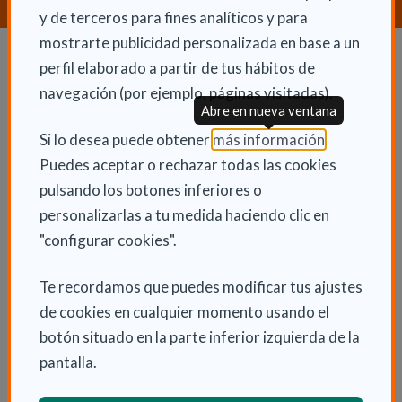
y de terceros para fines analíticos y para
mostrarte publicidad personalizada en base a un
perfil elaborado a partir de tus hábitos de
Dependencia y autonomía
navegación (por ejemplo, páginas visitadas).
Abre en nueva ventana
La dependencia
(Abre en nu
Si lo desea puede obtener
más información
.
Dependencia en las CCAA
Puedes aceptar o rechazar todas las cookies
Trámites
pulsando los botones inferiores o
La Ley de dependencia
personalizarlas a tu medida haciendo clic en
"configurar cookies".
Servicios
Ayudas económicas
Te recordamos que puedes modificar tus ajustes
Autonomía
de cookies en cualquier momento usando el
Cuidadores
botón situado en la parte inferior izquierda de la
pantalla.
Tipos de discapacidad