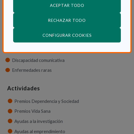
ACEPTAR TODO
Discapacidad física
Discapacidad psíquica
RECHAZAR TODO
Discapacidad orgánica
(ABRE EN VENTANA
CONFIGURAR COOKIES
Discapacidad neurológica
Discapacidad sensorial
Discapacidad comunicativa
Enfermedades raras
Actividades
Premios Dependencia y Sociedad
Premios Vida Sana
Ayudas a la investigación
Ayudas al emprendimiento